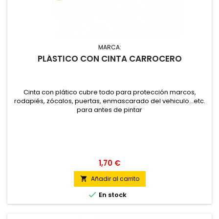
MARCA:
PLÁSTICO CON CINTA CARROCERO
Cinta con plático cubre todo para protección marcos,
rodapiés, zócalos, puertas, enmascarado del vehiculo...etc.
para antes de pintar
1,70 €
Añadir al carrito


En stock