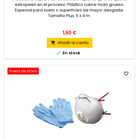
estropeen en el proceso. Plástico cubre-todo grueso.
Especial para suelo o superficies de mayor desgaste.
Tamaño Plus: 5 x 4 m.
1,50 €
Añadir al carrito


En stock
Fuera de stock
favorite_border