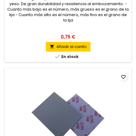
yeso. De gran durabilidad y resistencia al embozamiento. -
Cuanto más bajo es el número, más grueso es el grano de la
lija - Cuanto más alto es el número, más fino es el grano de
la lija
0,75 €
Añadir al carrito


En stock
favorite_border