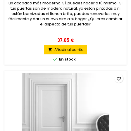
un acabado más moderno. Sí, puedes hacerlo tú mismo. Si
tus puertas son de madera natural, ya están pintadas o ni
están barnizadas ni tienen brillo, puedes renovarlas muy
fácilmente y dar un nuevo aire a tu hogar ¿Quieres cambiar
el aspecto de tus puertas?
37,85 €
Añadir al carrito


En stock
favorite_border