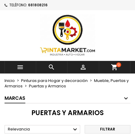
TELÉFONO:
681808216
×
×
×
×
Mi lista de deseos
((modalTitle))
Crear lista de deseos
Iniciar sesión
Crear nueva lista
add_circle_outline
((confirmMessage))
Debe iniciar sesión para guardar productos en su
Nombre de la lista de deseos
lista de deseos.
((cancelText))
((modalDeleteText))
Cancelar
Iniciar sesión
Cancelar
Crear lista de deseos
0



Inicio
Pinturas para Hogar y decoración
Mueble, Puertas y
Armarios
Puertas y Armarios
MARCAS
PUERTAS Y ARMARIOS

Relevancia
FILTRAR