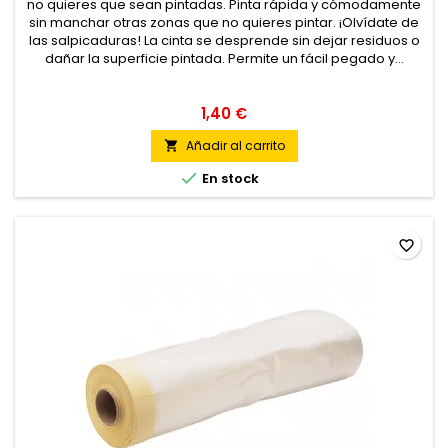
no quieres que sean pintadas. Pinta rápida y cómodamente
sin manchar otras zonas que no quieres pintar. ¡Olvídate de
las salpicaduras! La cinta se desprende sin dejar residuos o
dañar la superficie pintada. Permite un fácil pegado y...
1,40 €
Añadir al carrito


En stock
favorite_border