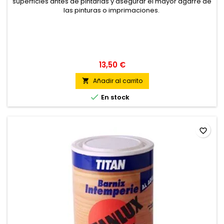
superficies antes de pintarlas y asegurar el mayor agarre de
las pinturas o imprimaciones.
13,50 €
Añadir al carrito


En stock
favorite_border