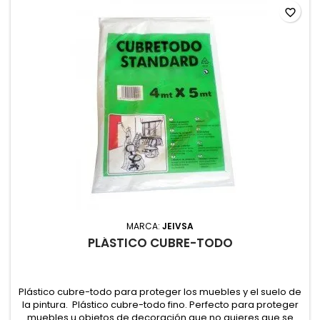
favorite_border
MARCA:
JEIVSA
PLÁSTICO CUBRE-TODO
Plástico cubre-todo para proteger los muebles y el suelo de
la pintura. Plástico cubre-todo fino. Perfecto para proteger
muebles u objetos de decoración que no quieres que se