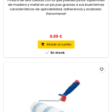
Pintura de alta calidad con la que puedes pintar superficies
de madera y metal en un pis pas gracias a sus buenísimas
características de aplicabilidad, adherencia y acabado.
¡Fenomenal!
9,99 €
Añadir al carrito


En stock
favorite_border