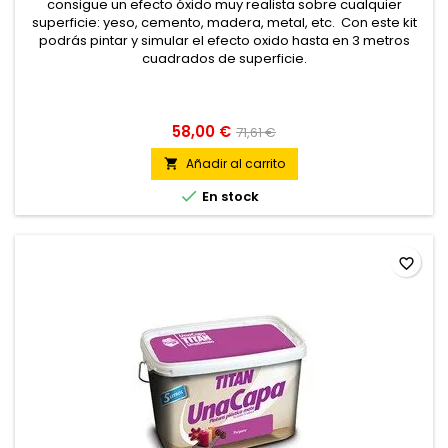
consigue un efecto óxido muy realista sobre cualquier
superficie: yeso, cemento, madera, metal, etc. Con este kit
podrás pintar y simular el efecto oxido hasta en 3 metros
cuadrados de superficie.
58,00 €
71,61 €
Añadir al carrito


En stock
favorite_border