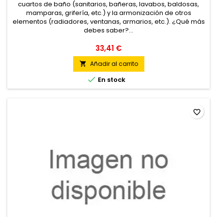
cuartos de baño (sanitarios, bañeras, lavabos, baldosas,
mamparas, grifería, etc.) y la armonización de otros
elementos (radiadores, ventanas, armarios, etc.). ¿Qué más
debes saber?...
33,41 €
Añadir al carrito


En stock
favorite_border