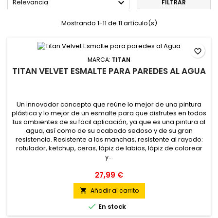

Relevancia
FILTRAR
Mostrando 1-11 de 11 artículo(s)
favorite_border
MARCA:
TITAN
TITAN VELVET ESMALTE PARA PAREDES AL AGUA
Un innovador concepto que reúne lo mejor de una pintura
plástica y lo mejor de un esmalte para que disfrutes en todos
tus ambientes de su fácil aplicación, ya que es una pintura al
agua, así como de su acabado sedoso y de su gran
resistencia. Resistente a las manchas, resistente al rayado:
rotulador, ketchup, ceras, lápiz de labios, lápiz de colorear
y...
27,99 €
Añadir al carrito


En stock