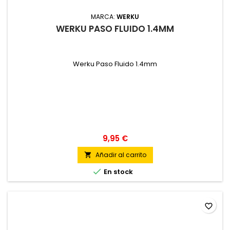
MARCA:
WERKU
WERKU PASO FLUIDO 1.4MM
Werku Paso Fluido 1.4mm
9,95 €
Añadir al carrito


En stock
favorite_border