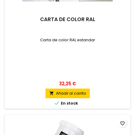
CARTA DE COLOR RAL
Carta de color RAL estandar
32,25 €
Añadir al carrito


En stock
favorite_border