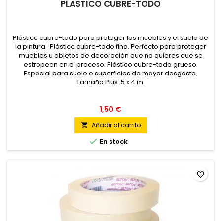
PLÁSTICO CUBRE-TODO
Plástico cubre-todo para proteger los muebles y el suelo de
la pintura. Plástico cubre-todo fino. Perfecto para proteger
muebles u objetos de decoración que no quieres que se
estropeen en el proceso. Plástico cubre-todo grueso.
Especial para suelo o superficies de mayor desgaste.
Tamaño Plus: 5 x 4 m.
1,50 €
Añadir al carrito


En stock
favorite_border