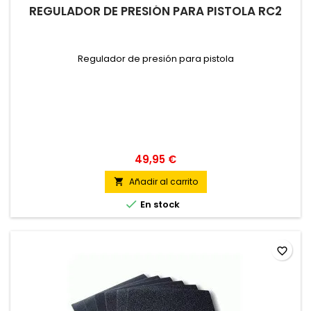
REGULADOR DE PRESIÓN PARA PISTOLA RC2
Regulador de presión para pistola
49,95 €
Añadir al carrito


En stock
favorite_border