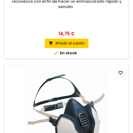
recovecos con el fin de hacer un enmascarado rápido y
sencillo.
14,75 €
Añadir al carrito


En stock
favorite_border