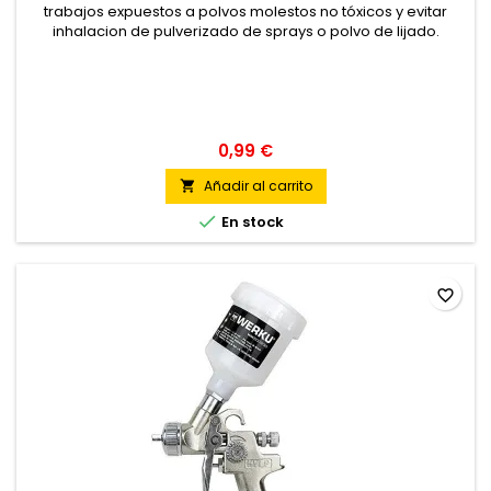
trabajos expuestos a polvos molestos no tóxicos y evitar
inhalacion de pulverizado de sprays o polvo de lijado.
0,99 €
Añadir al carrito


En stock
favorite_border