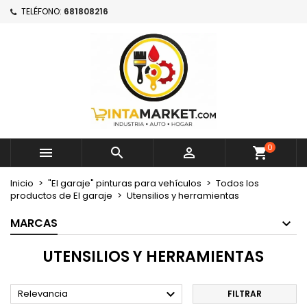
TELÉFONO:
681808216
×
×
×
×
Mi lista de deseos
((modalTitle))
Crear lista de deseos
Iniciar sesión
Crear nueva lista
add_circle_outline
((confirmMessage))
Debe iniciar sesión para guardar productos en su
Nombre de la lista de deseos
lista de deseos.
((cancelText))
((modalDeleteText))
Cancelar
Iniciar sesión
Cancelar
Crear lista de deseos
0



Inicio
"El garaje" pinturas para vehículos
Todos los
productos de El garaje
Utensilios y herramientas
MARCAS
UTENSILIOS Y HERRAMIENTAS

Relevancia
FILTRAR