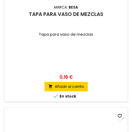
MARCA:
BESA
TAPA PARA VASO DE MEZCLAS
Tapa para vaso de mezclas
0,16 €
Añadir al carrito


En stock
favorite_border