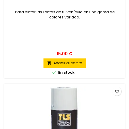
Para pintar las llantas de tu vehículo en una gama de
colores variada.
15,00 €
Añadir al carrito


En stock
favorite_border