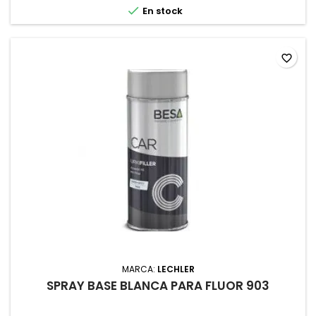

En stock
favorite_border
MARCA:
LECHLER
SPRAY BASE BLANCA PARA FLUOR 903