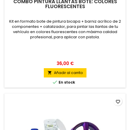
COMBO PINTURA LLANTAS BOTE: COLORES
FLUORESCENTES
Kit en formato bote de pintura bicapa + barniz acrílico de 2
componentes + catalizador, para pintar las llantas de tu
vehículo en colores fluorescentes con máxima calidad
profesional, para aplicar con pistola.
36,00 €
Añadir al carrito


En stock
favorite_border