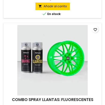
Añadir al carrito


En stock
favorite_border
COMBO SPRAY LLANTAS: FLUORESCENTES