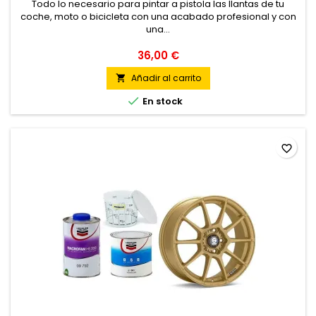
Todo lo necesario para pintar a pistola las llantas de tu
coche, moto o bicicleta con una acabado profesional y con
una...
36,00 €
Añadir al carrito


En stock
favorite_border