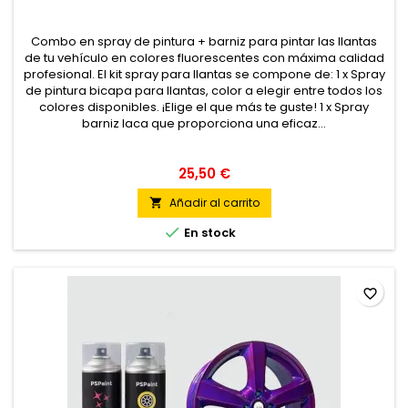
Combo en spray de pintura + barniz para pintar las llantas
de tu vehículo en colores fluorescentes con máxima calidad
profesional. El kit spray para llantas se compone de: 1 x Spray
de pintura bicapa para llantas, color a elegir entre todos los
colores disponibles. ¡Elige el que más te guste! 1 x Spray
barniz laca que proporciona una eficaz...
25,50 €
Añadir al carrito


En stock
favorite_border