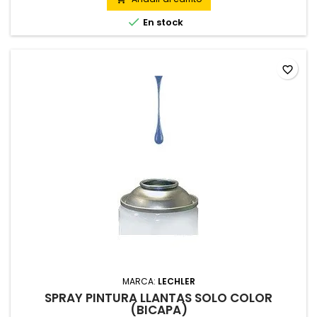

En stock
favorite_border
MARCA:
LECHLER
SPRAY PINTURA LLANTAS SOLO COLOR
(BICAPA)