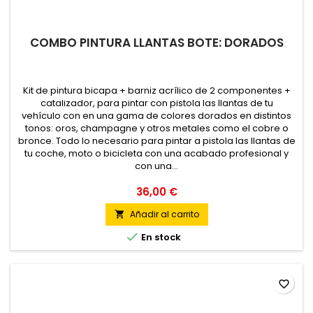
COMBO PINTURA LLANTAS BOTE: DORADOS
Kit de pintura bicapa + barniz acrílico de 2 componentes +
catalizador, para pintar con pistola las llantas de tu
vehículo con en una gama de colores dorados en distintos
tonos: oros, champagne y otros metales como el cobre o
bronce. Todo lo necesario para pintar a pistola las llantas de
tu coche, moto o bicicleta con una acabado profesional y
con una...
36,00 €
Añadir al carrito


En stock
favorite_border