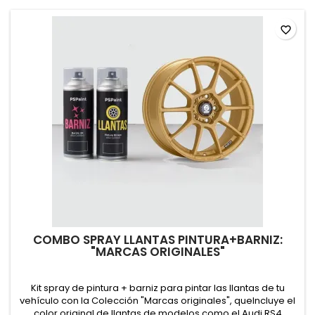
favorite_border
COMBO SPRAY LLANTAS PINTURA+BARNIZ:
"MARCAS ORIGINALES"
Kit spray de pintura + barniz para pintar las llantas de tu
vehículo con la Colección "Marcas originales", queIncluye el
color original de llantas de modelos como el Audi RS4