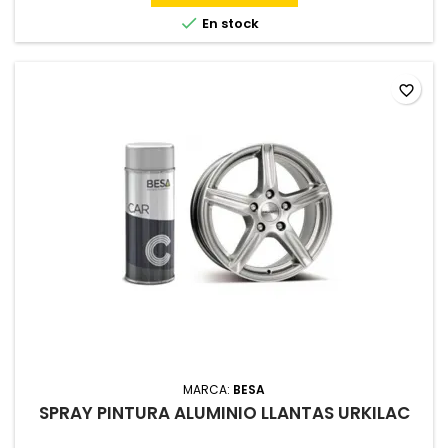

En stock
favorite_border
MARCA:
BESA
SPRAY PINTURA ALUMINIO LLANTAS URKILAC