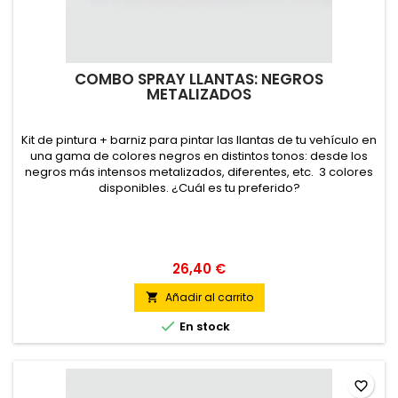
COMBO SPRAY LLANTAS: NEGROS
METALIZADOS
Kit de pintura + barniz para pintar las llantas de tu vehículo en
una gama de colores negros en distintos tonos: desde los
negros más intensos metalizados, diferentes, etc. 3 colores
disponibles. ¿Cuál es tu preferido?
26,40 €
Añadir al carrito


En stock
favorite_border