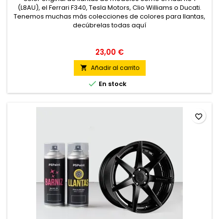
(L8AU), el Ferrari F340, Tesla Motors, Clio Williams o Ducati.
Tenemos muchas más colecciones de colores para llantas,
decúbrelas todas aquí
23,00 €
Añadir al carrito


En stock
favorite_border