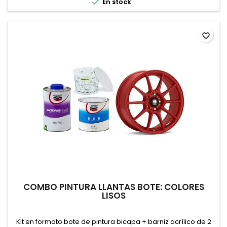

En stock
favorite_border
COMBO PINTURA LLANTAS BOTE: COLORES
LISOS
Kit en formato bote de pintura bicapa + barniz acrílico de 2