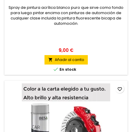
Spray de pintura acrílica blanco puro que sirve como fondo
para luego pintar encima con pinturas de automoción de
cualquier clase incluida la pintura fluorescente bicapa de
automoción.
9,00 €
Añadir al carrito


En stock
favorite_border