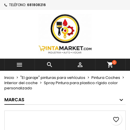
TELÉFONO:
681808216
×
×
×
Mi lista de deseos
Crear lista de deseos
Iniciar sesión
Crear nueva lista
add_circle_outline
Debe iniciar sesión para guardar productos en su
Nombre de la lista de deseos
lista de deseos.
Cancelar
Iniciar sesión
Cancelar
Crear lista de deseos
0



Inicio
"El garaje" pinturas para vehículos
Pintura Coches
Interior del coche
Spray Pintura para plastico rígido color
personalizado
MARCAS
favorite_border