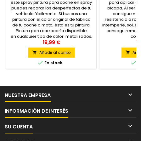
este spray pintura para coche en spray
para aplicar de
puedes reparar los desperfectos de tu
bicapa. Al ser 
vehículo fácilmente. Si buscas una
consigue máx
pintura con el color original de fábrica
resistencia a roc
de tu coche o moto, ésta es tu pintura.
intemperie, sol, etc
Pintura para carrocería disponible
conseguiremos c
en cualquier tipo de color: metalizados,
comp
perlados y colores lisos. Para cualquier
19,99 €
18
marca...
Añadir al carrito
Añad




En stock
E

NUESTRA EMPRESA

INFORMACIÓN DE INTERÉS

SU CUENTA