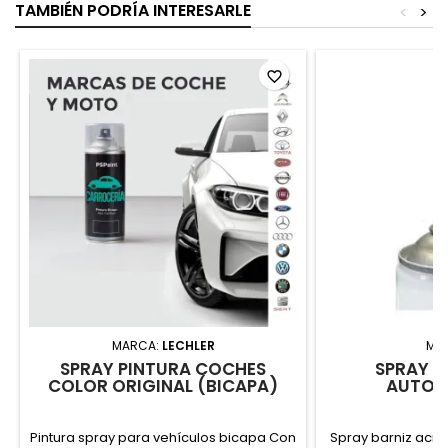
TAMBIÉN PODRÍA INTERESARLE
<
>
favorite_border
MARCA:
LECHLER
MA
SPRAY PINTURA COCHES
SPRAY B
COLOR ORIGINAL (BICAPA)
AUTOM
Pintura spray para vehículos bicapa Con
Spray barniz acríl