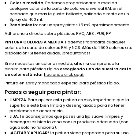
Color a medida.
Podemos proporcionarte a medida
cuelquier color de la carta de colores universal RAL en el
acabado que mas te guste: brillante, satinado o mate en un
Spray de 400 ml.
Rendimiento:
con un spray pintas 1.5 m2 aproximadamente.
Adherencia directa sobre plásticos PVC, ABS , PUR, PP
PINTURA COLORES A MEDIDA
. Podemos fabricarte cualquier
color de la carta de colores RAL y NCS. ¡Más de 1.500 colores a tu
disposición! Si tienes dudas, ¡pregúntanos!
Si no necesitas un color a medida,
ahorra
comprando la
pintura para plástico rígido
escogiendo uno de nuestra carta
de color estándar
haciendo click aquí.
Pintura en spray monocapa especial para plástico rígido.
Pasos a seguir para pintar:
LIMPEZA.
Para aplicar esta pintura es muy importante que la
superficie esté bien limpia y desengrasada para no tener
problemas de adherencia.
LIJA.
Te aconsejamos que pases una lija suave, limpies y
desengrases bien la zona con un producto adecuado (con
agua solo no funciona).
¡AGITAR Y APLICAR!
La pintura viene preparada para su uso.