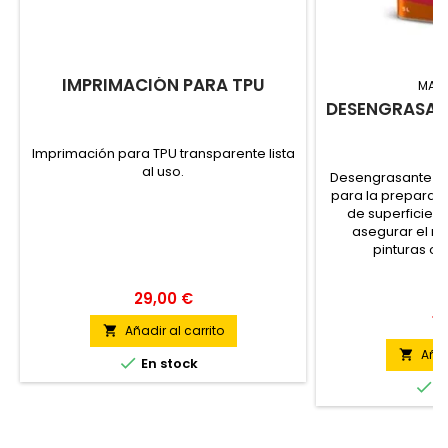
IMPRIMACIÓN PARA TPU
MAR
DESENGRASAN
Imprimación para TPU transparente lista
al uso.
Desengrasante es
para la preparaci
de superficies 
asegurar el m
pinturas o
29,00 €
18
Añadir al carrito

Añad


En stock

E