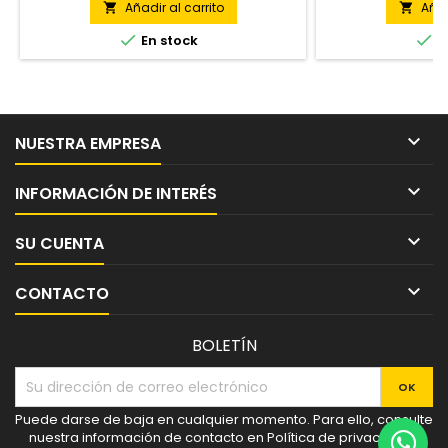
Añadir al carrito
Añad




En stock
E

NUESTRA EMPRESA

INFORMACIÓN DE INTERÉS

SU CUENTA

CONTACTO
BOLETÍN
Puede darse de baja en cualquier momento. Para ello, consulte
nuestra información de contacto en Política de privacidad y