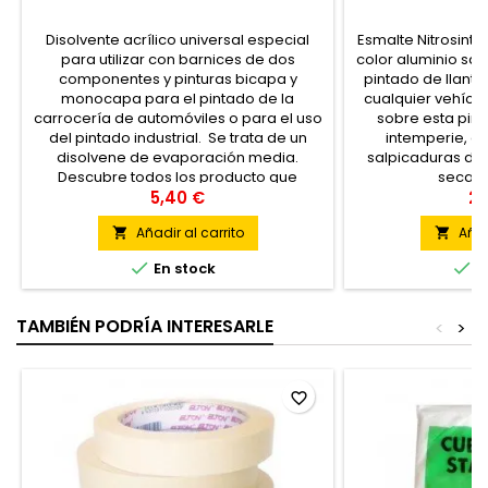
Disolvente acrílico universal especial
Esmalte Nitrosinté
para utilizar con barnices de dos
color aluminio sat
componentes y pinturas bicapa y
pintado de llant
monocapa para el pintado de la
cualquier vehícu
carrocería de automóviles o para el uso
sobre esta pint
del pintado industrial. Se trata de un
intemperie, a
disolvene de evaporación media.
salpicaduras de
Descubre todos los producto que
secado
tenemos para el pintado del
5,40 €
22
automóvil del automovil haciendo clic
Añadir al carrito
Añad


aquí.


En stock
E
TAMBIÉN PODRÍA INTERESARLE
<
>
favorite_border