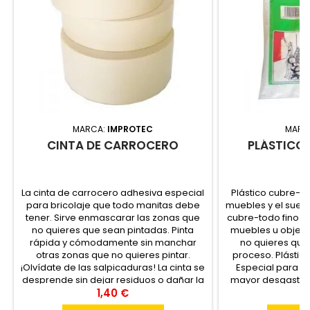
MARCA:
IMPROTEC
MARC
CINTA DE CARROCERO
PLÁSTICO
La cinta de carrocero adhesiva especial
Plástico cubre-t
para bricolaje que todo manitas debe
muebles y el suelo 
tener. Sirve enmascarar las zonas que
cubre-todo fino. 
no quieres que sean pintadas. Pinta
muebles u objet
rápida y cómodamente sin manchar
no quieres que
otras zonas que no quieres pintar.
proceso. Plástic
¡Olvídate de las salpicaduras! La cinta se
Especial para su
desprende sin dejar residuos o dañar la
mayor desgaste. 
superficie pintada. Permite un fácil
1,40 €
1
pegado y...