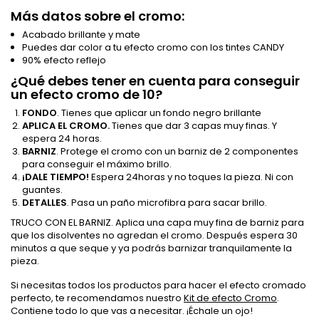
Más datos sobre el cromo:
Acabado brillante y mate
Puedes dar color a tu efecto cromo con los tintes CANDY
90% efecto reflejo
¿Qué debes tener en cuenta para conseguir
un efecto cromo de 10?
FONDO
. Tienes que aplicar un fondo negro brillante
APLICA EL CROMO.
Tienes que dar 3 capas muy finas. Y
espera 24 horas.
BARNIZ
. Protege el cromo con un barniz de 2 componentes
para conseguir el máximo brillo.
¡DALE TIEMPO!
Espera 24horas y no toques la pieza. Ni con
guantes.
DETALLES
. Pasa un paño microfibra para sacar brillo.
TRUCO CON EL BARNIZ. Aplica una capa muy fina de barniz para
que los disolventes no agredan el cromo. Después espera 30
minutos a que seque y ya podrás barnizar tranquilamente la
pieza.
Si necesitas todos los productos para hacer el efecto cromado
perfecto, te recomendamos nuestro
Kit de efecto Cromo
.
Contiene todo lo que vas a necesitar. ¡Échale un ojo!