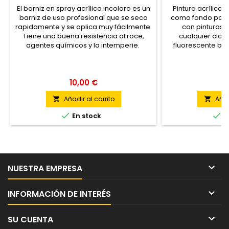
El barniz en spray acrílico incoloro es un
Pintura acrílica 
barniz de uso profesional que se seca
como fondo para
rapidamente y se aplica muy fácilmente.
con pinturas
Tiene una buena resistencia al roce,
cualquier clase
agentes químicos y la intemperie.
fluorescente bi
10,00 €
7
Añadir al carrito
Añad




En stock
E

NUESTRA EMPRESA

INFORMACIÓN DE INTERÉS

SU CUENTA