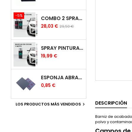
-5%
COMBO 2 SPRAY: PINTURA COCHE + BARNIZ CARROCERÍA
28,03 €
29,50 €
SPRAY PINTURA COCHES COLOR ORIGINAL (BICAPA)
19,99 €
ESPONJA ABRASIVA
0,85 €
DESCRIPCIÓN
LOS PRODUCTOS MÁS VENDIDOS

Barniz de acabado b
polvo y contaminac
Campos de 