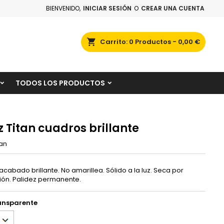
BIENVENIDO,
INICIAR SESIÓN
O
CREAR UNA CUENTA
×
×
×
scar
Carrito
0
Productos -
0,00 €
TODOS LOS PRODUCTOS
n
s
z Titan cuadros brillante
tan
acabado brillante. No amarillea. Sólido a la luz. Seca por
ón. Palidez permanente.
ransparente