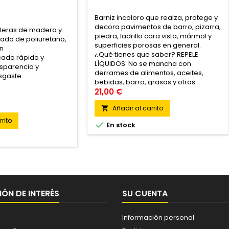
Barniz incoloro que realza, protege y
decora pavimentos de barro, pizarra,
aleras de madera y
piedra, ladrillo cara vista, mármol y
nado de poliuretano,
superficies porosas en general.
un
¿Qué tienes que saber? REPELE
ado rápido y
LÍQUIDOS. No se mancha con
sparencia y
derrames de alimentos, aceites,
sgaste.
bebidas, barro, grasas y otras
basuras. Hidrofuga la superficie
21,00 €
repeliendo el agua. MUY
Añadir al carrito

RESISTENTE. Es resistente a las...
rito

En stock
ÓN DE INTERÉS
SU CUENTA
Información personal