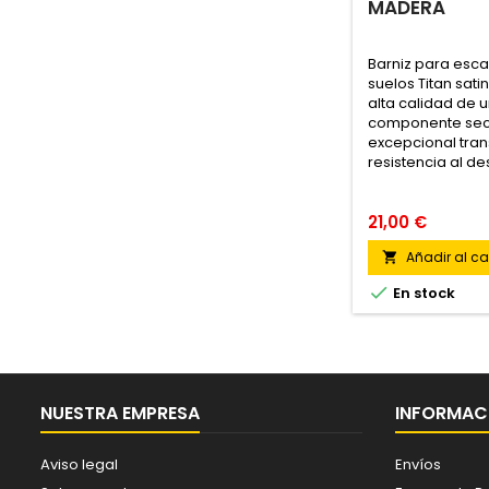
MADERA
Barniz para esc
suelos Titan sati
alta calidad de 
componente sec
excepcional tran
resistencia al de
21,00 €
Añadir al car


En stock
NUESTRA EMPRESA
INFORMACI
Aviso legal
Envíos