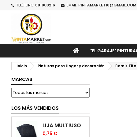
TELÉFONO:
681808216
EMAIL:
PINTAMARKET18@GMAIL.COM
M
C
I
add_circle_outline
De
No
INICIO
"EL GARAJE" PINTURA
Inicio
Pinturas para Hogar y decoración
Barniz Tita
MARCAS
LOS MÁS VENDIDOS
LIJA MULTIUSO
0,75 €