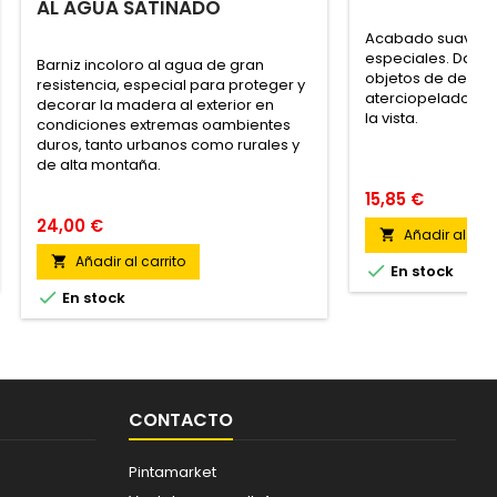
AL AGUA SATINADO
Acabado suave gr
especiales. Da a 
Barniz incoloro al agua de gran
objetos de decora
resistencia, especial para proteger y
aterciopelado agr
decorar la madera al exterior en
la vista.
condiciones extremas oambientes
duros, tanto urbanos como rurales y
de alta montaña.
15,85 €
24,00 €
Añadir al carr

Añadir al carrito


En stock

En stock
CONTACTO
Pintamarket