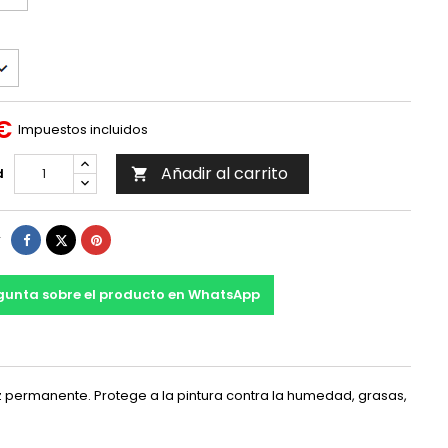
 €
Impuestos incluidos
Añadir al carrito
d

Compartir
Tuitear
Pinterest
r
gunta sobre el producto en WhatsApp
ez permanente. Protege a la pintura contra la humedad, grasas,