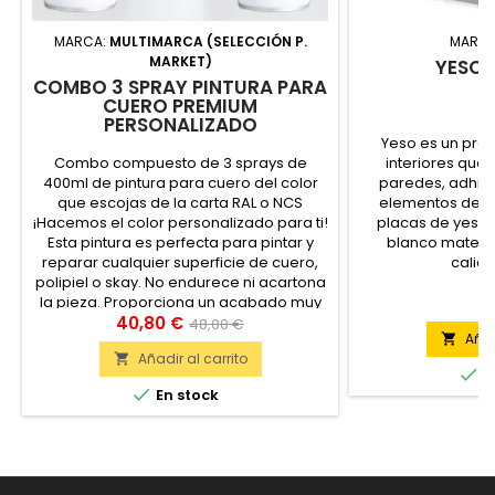
MARCA:
MULTIMARCA (SELECCIÓN P.
MARC
MARKET)
YESO 
COMBO 3 SPRAY PINTURA PARA
CUERO PREMIUM
PERSONALIZADO
Yeso es un pre
Combo compuesto de 3 sprays de
interiores que 
400ml de pintura para cuero del color
paredes, adhier
que escojas de la carta RAL o NCS
elementos de fo
¡Hacemos el color personalizado para ti!
placas de yeso.
Esta pintura es perfecta para pintar y
blanco mate. 
reparar cualquier superficie de cuero,
calid
polipiel o skay. No endurece ni acartona
la pieza. Proporciona un acabado muy
2
natural. Perfecta para pintar: pufs,
40,80 €
48,00 €
Añad

sillones, zapatos,...
Añadir al carrito


E

En stock