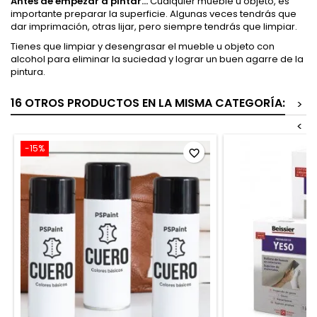
Antes de empezar a pintar...
Cualquier mueble u objeto, es
importante preparar la superficie. Algunas veces tendrás que
dar imprimación, otras lijar, pero siempre tendrás que limpiar.
Tienes que limpiar y desengrasar el mueble u objeto con
alcohol para eliminar la suciedad y lograr un buen agarre de la
pintura.
16 OTROS PRODUCTOS EN LA MISMA CATEGORÍA:
>
<
-15%
favorite_border