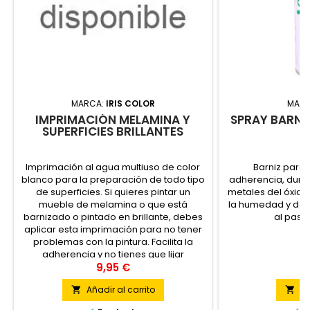
MARCA:
IRIS COLOR
MAR
IMPRIMACIÓN MELAMINA Y
SPRAY BARNI
SUPERFICIES BRILLANTES
Imprimación al agua multiuso de color
Barniz para
blanco para la preparación de todo tipo
adherencia, dureza
de superficies. Si quieres pintar un
metales del óxido
mueble de melamina o que está
la humedad y dete
barnizado o pintado en brillante, debes
al paso
aplicar esta imprimación para no tener
problemas con la pintura. Facilita la
adherencia y no tienes que lijar
previamente.
9,95 €
6
Añadir al carrito
Vi

