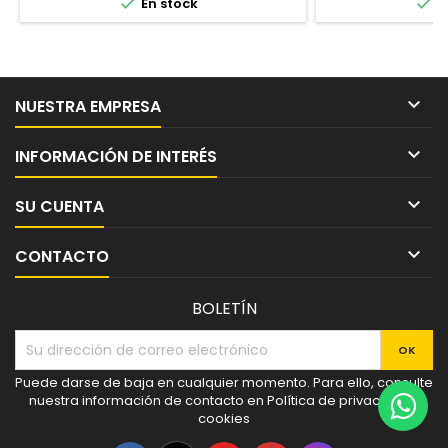


En stock
E

NUESTRA EMPRESA

INFORMACIÓN DE INTERÉS

SU CUENTA

CONTACTO
BOLETÍN
Puede darse de baja en cualquier momento. Para ello, consulte
nuestra información de contacto en Política de privacidad y
cookies