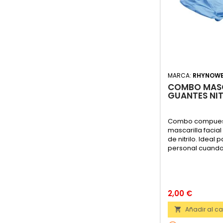
MARCA:
RHYNOW
COMBO MASC
GUANTES NIT
Combo compues
mascarilla facial
de nitrilo. Ideal
personal cuando 
2,00 €
Añadir al car
