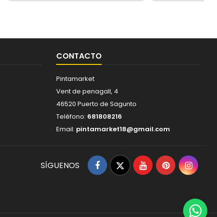
CONTACTO
Pintamarket
Vent de penagall, 4
46520 Puerto de Sagunto
Teléfono:
681808216
Email:
pintamarket18@gmail.com
Facebook
Twitter
YouTube
Pinterest
Insta
SÍGUENOS