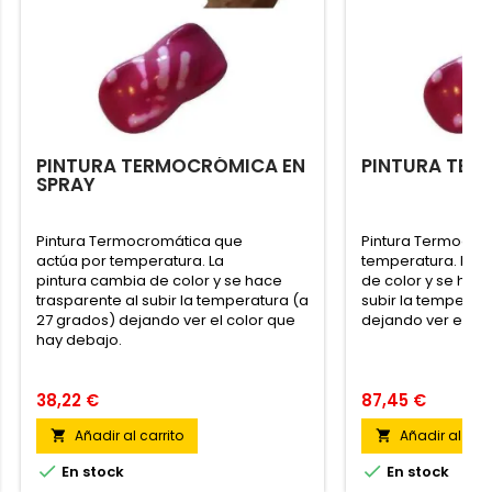
PINTURA TERMOCRÓMICA EN
PINTURA TE
SPRAY
Pintura Termocromática que
Pintura Termocró
actúa por temperatura. La
temperatura. La p
pintura cambia de color y se hace
de color y se hace
trasparente al subir la temperatura (a
subir la temperat
27 grados) dejando ver el color que
dejando ver el co
hay debajo.
38,22 €
87,45 €
Añadir al carrito
Añadir al carr




En stock
En stock