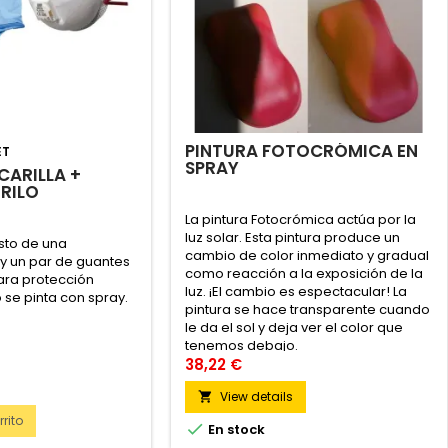
PINTURA FOTOCRÓMICA EN
ET
SPRAY
ARILLA +
RILO
La pintura Fotocrómica actúa por la
luz solar. Esta pintura produce un
to de una
cambio de color inmediato y gradual
 y un par de guantes
como reacción a la exposición de la
 para protección
luz. ¡El cambio es espectacular! La
se pinta con spray.
pintura se hace transparente cuando
le da el sol y deja ver el color que
tenemos debajo.
38,22 €
View details

rito

En stock