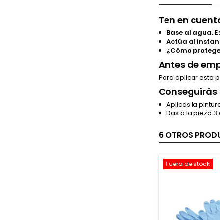
Ten en cuent
Base al agua.
E
Actúa al instan
¿Cómo protege
Antes de empe
Para aplicar esta 
Conseguirás u
Aplicas la pintu
Das a la pieza 3 
6 OTROS PRODU
Fuera de stock