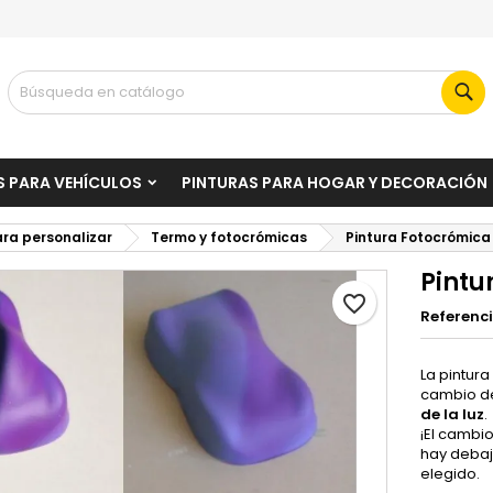
i lista de deseos
rear lista de deseos
niciar sesión
Bu
Crear nueva lista
be iniciar sesión para guardar productos en su lista de deseos.
mbre de la lista de deseos
S PARA VEHÍCULOS
PINTURAS PARA HOGAR Y DECORACIÓN
Cancelar
Iniciar sesió
ara personalizar
Termo y fotocrómicas
Pintura Fotocrómica
Cancelar
Crear lista de deseo
Pintu
favorite_border
Referenc
La pintura
cambio de
de la luz
.
¡El cambio
hay debaj
elegido.