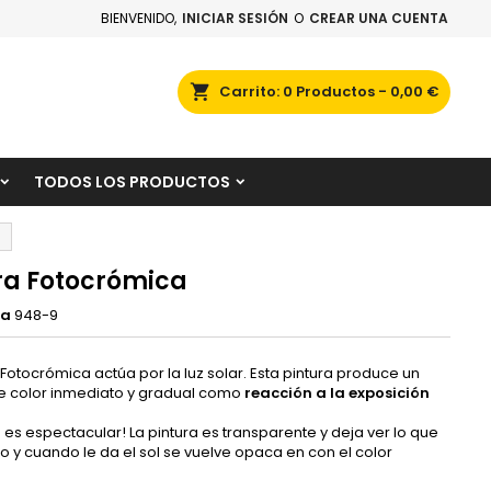
BIENVENIDO,
INICIAR SESIÓN
O
CREAR UNA CUENTA
×
×
×
scar
Carrito
0
Productos -
0,00 €
TODOS LOS PRODUCTOS
n
s
ra Fotocrómica
ia
948-9
 Fotocrómica actúa por la luz solar. Esta pintura produce un
 color inmediato y gradual como
reacción a la exposición
 es espectacular! La pintura es transparente y deja ver lo que
o y cuando le da el sol se vuelve opaca en con el color