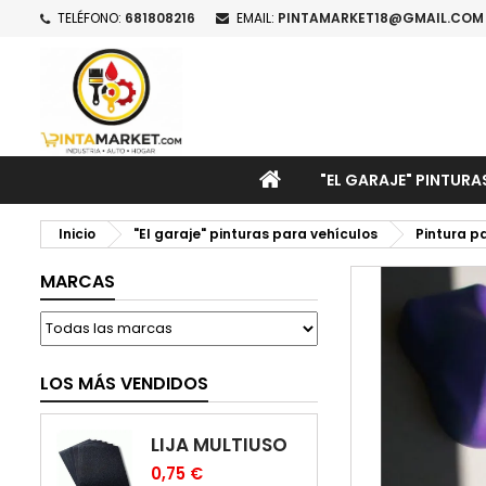
TELÉFONO:
681808216
EMAIL:
PINTAMARKET18@GMAIL.COM
M
C
I
add_circle_outline
De
No
INICIO
"EL GARAJE" PINTURA
Inicio
"El garaje" pinturas para vehículos
Pintura p
MARCAS
LOS MÁS VENDIDOS
LIJA MULTIUSO
0,75 €