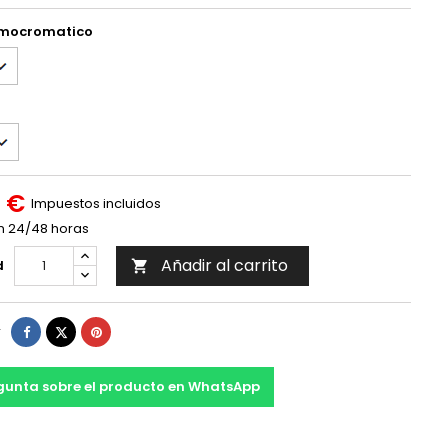
rmocromatico
 €
Impuestos incluidos
n 24/48 horas
Añadir al carrito
d

Compartir
Tuitear
Pinterest
r
gunta sobre el producto en WhatsApp