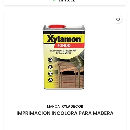

En stock
favorite_border
MARCA:
XYLADECOR
IMPRIMACIÓN INCOLORA PARA MADERA