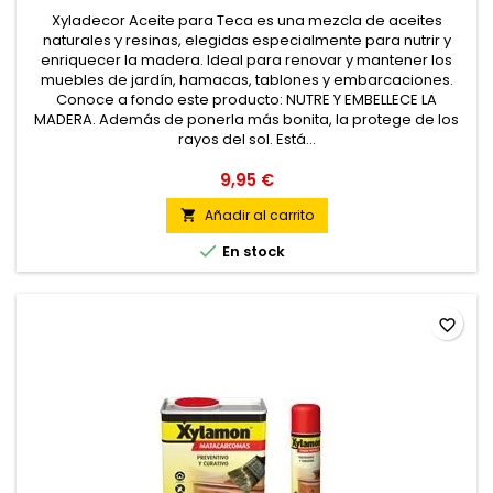
Xyladecor Aceite para Teca es una mezcla de aceites
naturales y resinas, elegidas especialmente para nutrir y
enriquecer la madera. Ideal para renovar y mantener los
muebles de jardín, hamacas, tablones y embarcaciones.
Conoce a fondo este producto: NUTRE Y EMBELLECE LA
MADERA. Además de ponerla más bonita, la protege de los
rayos del sol. Está...
9,95 €
Añadir al carrito


En stock
favorite_border