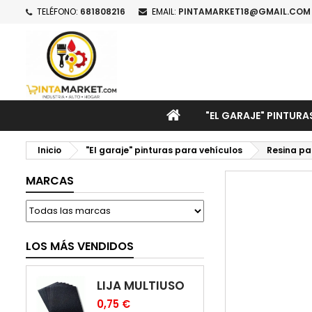
TELÉFONO:
681808216
EMAIL:
PINTAMARKET18@GMAIL.COM
M
C
I
add_circle_outline
De
No
INICIO
"EL GARAJE" PINTURA
Inicio
"El garaje" pinturas para vehículos
Resina pa
MARCAS
LOS MÁS VENDIDOS
LIJA MULTIUSO
0,75 €