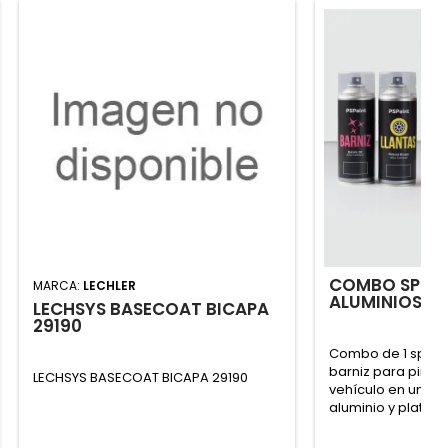
COMBO SPRAY
MARCA:
LECHLER
ALUMINIOS Y
LECHSYS BASECOAT BICAPA
29190
Combo de 1 spray 
barniz para pintar 
LECHSYS BASECOAT BICAPA 29190
vehículo en una 
aluminio y platea