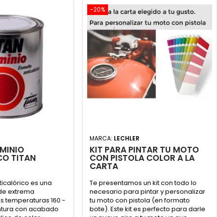
-20%
MARCA:
LECHLER
MINIO
KIT PARA PINTAR TU MOTO
CO TITAN
CON PISTOLA COLOR A LA
CARTA
ticalórico es una
Te presentamos un kit con todo lo
 de extrema
necesario para pintar y personalizar
as temperaturas 160 -
tu moto con pistola (en formato
intura con acabado
bote). Este kit es perfecto para darle