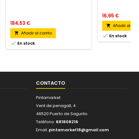
16,95 €
184,53 €
Añadir al carr

Añadir al carrito


En stock

En stock
CONTACTO
Pintamarket
Vent de penagall, 4
46520 Puerto de Sagunto
Teléfono:
681808216
Email:
pintamarket18@gmail.com