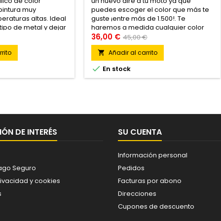
ico de color
un nuevo aire a tu moto ya que
 pintura muy
puedes escoger el color que más te
eraturas altas. Ideal
guste ¡entre más de 1.500!. Te
tipo de metal y dejar
haremos a medida cualquier color
bado en color
de la carta NCS o de la carta RAL
36,00 €
45,00 €
para: Chimeneas.
rito
Añadir al carrito

...

En stock
ÓN DE INTERÉS
SU CUENTA
Información personal
ago Seguro
Pedidos
rivacidad y cookies
Facturas por abono
s
Direcciones
Cupones de descuento