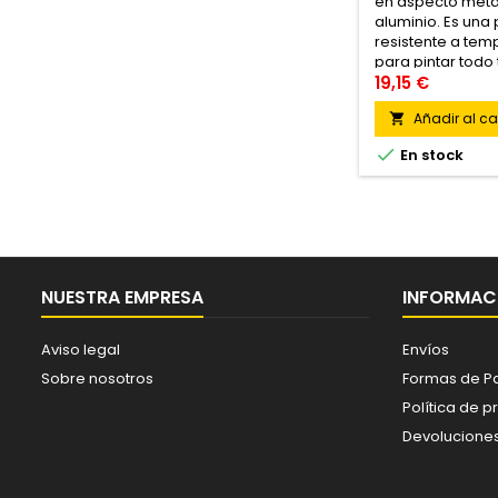
en aspecto metál
aluminio. Es una
resistente a temp
para pintar todo 
un perfecto aca
19,15 €
aluminio. Ideal 
Añadir al car

Estufas. Calderas.

En stock
NUESTRA EMPRESA
INFORMACI
Aviso legal
Envíos
Sobre nosotros
Formas de P
Política de p
Devolucione