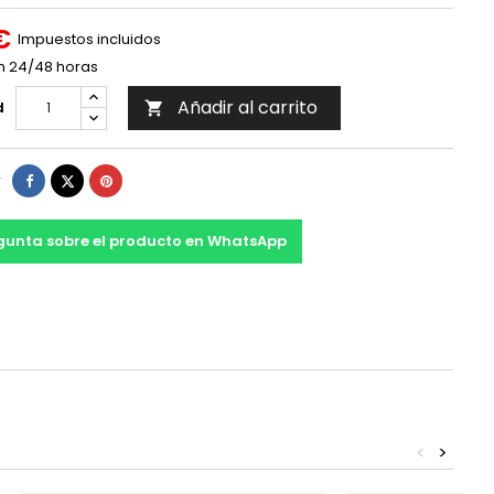
€
Impuestos incluidos
n 24/48 horas
Añadir al carrito
d

Compartir
Tuitear
Pinterest
r
gunta sobre el producto en WhatsApp
<
>