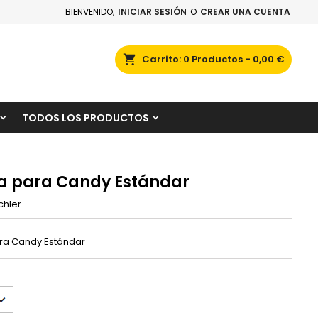
BIENVENIDO,
INICIAR SESIÓN
O
CREAR UNA CUENTA
×
×
×
scar
Carrito
0
Productos -
0,00 €
TODOS LOS PRODUCTOS
n
s
a para Candy Estándar
chler
ra Candy Estándar