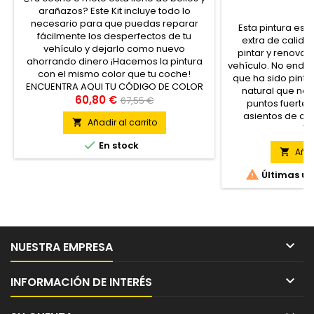
arañazos? Este Kit incluye todo lo
necesario para que puedas reparar
Esta pintura es 
fácilmente los desperfectos de tu
extra de calida
vehículo y dejarlo como nuevo
pintar y renovar
ahorrando dinero ¡Hacemos la pintura
vehículo. No endur
con el mismo color que tu coche!
que ha sido pinta
ENCUENTRA AQUI TU CÓDIGO DE COLOR
natural que no 
60,80 €
67,55 €
puntos fuertes
asientos de cue
Añadir al carrito

RESISTENTE a los r
19
graci

En stock
Añad


Últimas un

NUESTRA EMPRESA

INFORMACIÓN DE INTERÉS