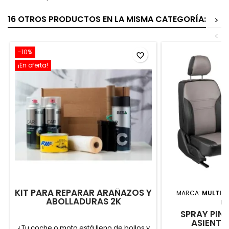
16 OTROS PRODUCTOS EN LA MISMA CATEGORÍA:
>
<
-10%
favorite_border
¡En oferta!
KIT PARA REPARAR ARAÑAZOS Y
MARCA:
MULTIMA
ABOLLADURAS 2K
MA
SPRAY PIN
ASIENTO
¿Tu coche o moto está lleno de bollos y