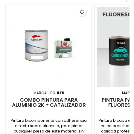
<
favorite_border
MARCA:
LECHLER
MARC
COMBO PINTURA PARA
PINTURA PA
ALUMINIO 2K + CATALIZADOR
FLUORESC
Pintura bicomponente con adherencia
Pintura bicapa en
directa sobre aluminio, para pintar
en colores fluo
cualquier pieza de este material sin
calidad profesio