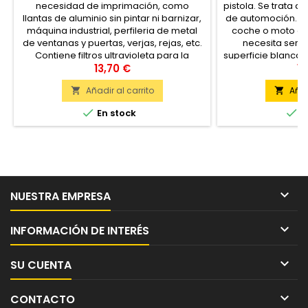
necesidad de imprimación, como
pistola. Se trata d
llantas de aluminio sin pintar ni barnizar,
de automoción. Pa
máquina industrial, perfileria de metal
coche o moto o bi
de ventanas y puertas, verjas, rejas, etc.
necesita ser 
Contiene filtros ultravioleta para la
superficie blanca 
protección del soporte contra sol.
13,70 €
posterior, que
19
aca
Añadir al carrito
Añad




En stock
E

NUESTRA EMPRESA

INFORMACIÓN DE INTERÉS

SU CUENTA

CONTACTO