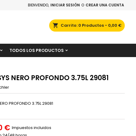
BIENVENIDO,
INICIAR SESIÓN
O
CREAR UNA CUENTA
×
×
×
scar
Carrito
0
Productos -
0,00 €
TODOS LOS PRODUCTOS
n
s
YS NERO PROFONDO 3.75L 29081
chler
ERO PROFONDO 3.75L 29081
0 €
Impuestos incluidos
n 24/48 horas