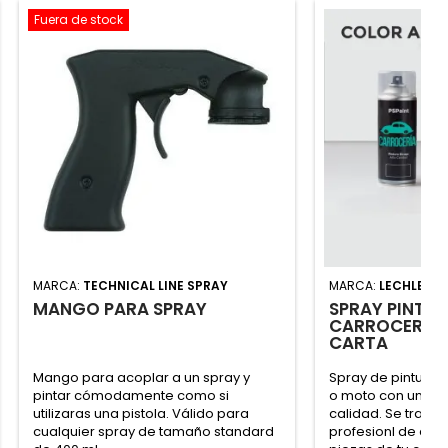
Fuera de stock
MARCA:
TECHNICAL LINE SPRAY
MARCA:
LECHLER
MANGO PARA SPRAY
SPRAY PINTUR
CARROCERÍA 
CARTA
Mango para acoplar a un spray y
Spray de pintura p
pintar cómodamente como si
o moto con una a
utilizaras una pistola. Válido para
calidad. Se trata 
cualquier spray de tamaño standard
profesionl de aut