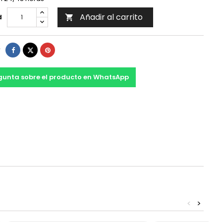
Añadir al carrito
d

Compartir
Tuitear
Pinterest
r
gunta sobre el producto en WhatsApp
<
>