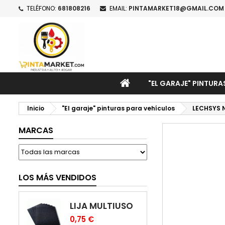
TELÉFONO:
681808216
EMAIL:
PINTAMARKET18@GMAIL.COM
M
C
I
add_circle_outline
De
No
INICIO
"EL GARAJE" PINTURA
Inicio
"El garaje" pinturas para vehículos
LECHSYS 
MARCAS
LOS MÁS VENDIDOS
LIJA MULTIUSO
0,75 €