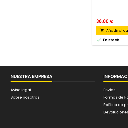
36,00 €
Añadir al car


En stock
NUESTRA EMPRESA
INFORMACI
Aviso legal
Envíos
Sobre nosotros
Formas de P
Política de p
Devolucione