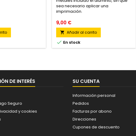
metales incluido el aluminio, sin que
sea necesario aplicar una
imprimación.
9,00 €
rito
Añadir al carrito


En stock
ÓN DE INTERÉS
SU CUENTA
Información personal
ago Seguro
Pedidos
rivacidad y cookies
Facturas por abono
s
Direcciones
Cupones de descuento