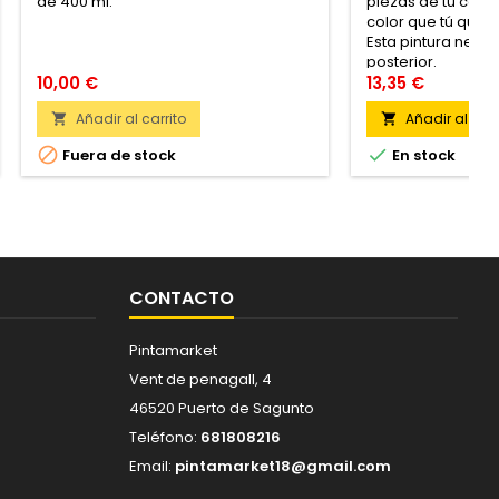
de 400 ml.
piezas de tu coch
color que tú quier
Esta pintura neces
posterior.
10,00 €
13,35 €
Añadir al carrito
Añadir al carr




Fuera de stock
En stock
CONTACTO
Pintamarket
Vent de penagall, 4
46520 Puerto de Sagunto
Teléfono:
681808216
Email:
pintamarket18@gmail.com