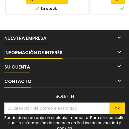


En stock
E

NUESTRA EMPRESA

INFORMACIÓN DE INTERÉS

SU CUENTA

CONTACTO
BOLETÍN
Puede darse de baja en cualquier momento. Para ello, consulte
nuestra información de contacto en Política de privacidad y
cookies