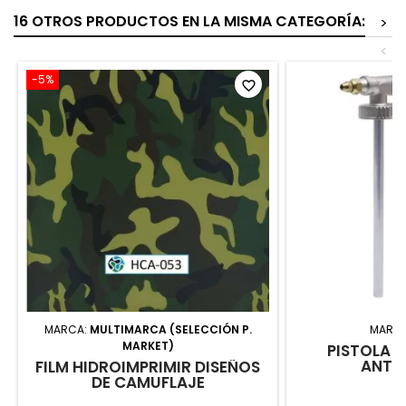
16 OTROS PRODUCTOS EN LA MISMA CATEGORÍA:
>
<
-5%
favorite_border
MARCA:
MULTIMARCA (SELECCIÓN P.
MARC
MARKET)
PISTOLA 
ANTI
FILM HIDROIMPRIMIR DISEÑOS
DE CAMUFLAJE