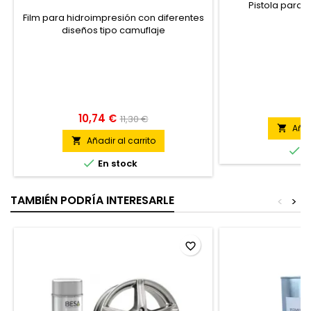
Pistola para p
Film para hidroimpresión con diferentes
diseños tipo camuflaje
41
10,74 €
11,30 €
Añad

Añadir al carrito


E

En stock
TAMBIÉN PODRÍA INTERESARLE
<
>
favorite_border