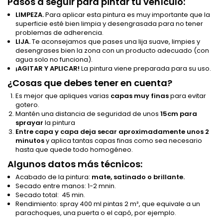
Pasos a seguir para pintar tu vehículo:
LIMPEZA.
Para aplicar esta pintura es muy importante que la
superficie esté bien limpia y desengrasada para no tener
problemas de adherencia.
LIJA.
Te aconsejamos que pases una lija suave, limpies y
desengrases bien la zona con un producto adecuado (con
agua solo no funciona).
¡AGITAR Y APLICAR!
La pintura viene preparada para su uso.
¿Cosas que debes tener en cuenta?
Es mejor que apliques varias
capas muy finas
para evitar
gotero.
Mantén una distancia de seguridad de unos
15cm para
sprayar
la pintura
Entre capa y capa
deja secar aproximadamente unos 2
minutos
y aplica tantas capas finas como sea necesario
hasta que quede todo homogéneo.
Algunos datos más técnicos:
Acabado de la pintura:
mate, satinado o brillante.
Secado entre manos: 1-2 mnin.
Secado total: 45 min.
Rendimiento: spray 400 ml pintas 2 m², que equivale a un
parachoques, una puerta o el capó, por ejemplo.