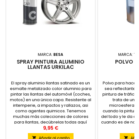
MARCA:
BESA
MARCA:
TE
SPRAY PINTURA ALUMINIO
POLVO R
LLANTAS URKILAC
El spray aluminio llantas satinado es un
Polvo para hacer 
esmalte metalizado color aluminio para
sea reflectante 
pintar las llantas del automóvil (coches,
pintura de tráfico 
motos) en una única capa. Resistente al
trata de un p
intemperie, a impactos y rallazos, asi
microesferas 
como agentes quimicos. Tenemos
cuando la pintura
muchas más colecciones de colores
del todo y le da el
para llantas, decúbrelas todas aquí
cuando es de noche 
9,95 €
9
Añadir al carrito
Añad

