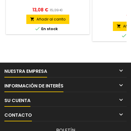
13,08 €
15,39 €
10
Añadir al carrito

Añad


En stock

E

NUESTRA EMPRESA

INFORMACIÓN DE INTERÉS

SU CUENTA

CONTACTO
BOLETÍN