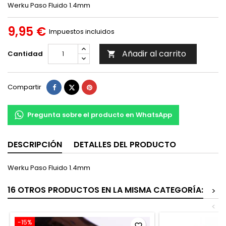
Werku Paso Fluido 1.4mm
9,95 €
Impuestos incluidos
Añadir al carrito
Cantidad

Compartir
Tuitear
Pinterest
Compartir
Pregunta sobre el producto en WhatsApp
DESCRIPCIÓN
DETALLES DEL PRODUCTO
Werku Paso Fluido 1.4mm
16 OTROS PRODUCTOS EN LA MISMA CATEGORÍA:
>
<
-15%
favorite_border