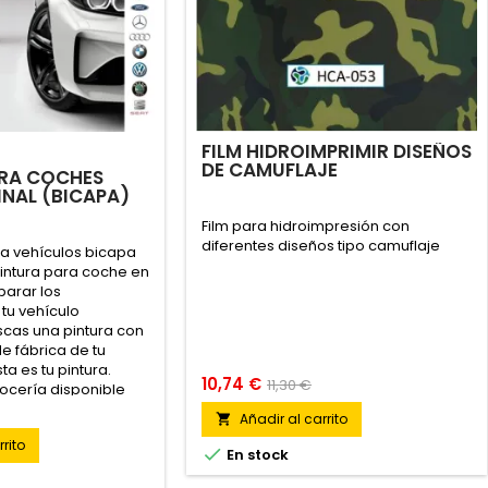
FILM HIDROIMPRIMIR DISEÑOS
DE CAMUFLAJE
URA COCHES
NAL (BICAPA)
Film para hidroimpresión con
diferentes diseños tipo camuflaje
ra vehículos bicapa
intura para coche en
parar los
tu vehículo
uscas una pintura con
de fábrica de tu
a es tu pintura.
10,74 €
11,30 €
rocería disponible
 de color:
Añadir al carrito

ados y colores lisos.
rito
arca...

En stock