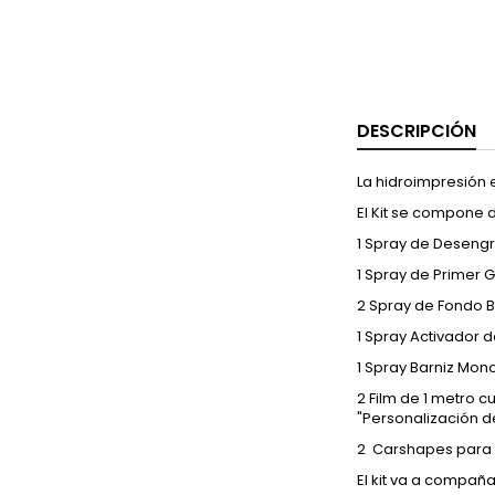
DESCRIPCIÓN
La hidroimpresión 
El Kit se compone 
1 Spray de Deseng
1 Spray de Primer G
2 Spray de Fondo B
1 Spray Activador 
1 Spray Barniz Mo
2 Film de 1 metro 
"Personalización d
2 Carshapes para 
El kit va a compañ