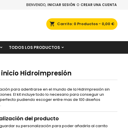
BIENVENIDO,
INICIAR SESIÓN
O
CREAR UNA CUENTA
×
×
×
scar
Carrito
0
Productos -
0,00 €
TODOS LOS PRODUCTOS
n
s
e inicio Hidroimpresión
ciación para adentrarse en el mundo de la Hidrimpresión sin
ones. El kit incluye todo lo necesario para conseguir un
erfecto pudiendo escoger entre mas de 100 diseños
s.
alización del producto
 guardar su personalización para poder añadirla al carrito