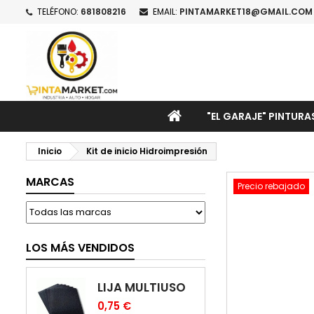
TELÉFONO:
681808216
EMAIL:
PINTAMARKET18@GMAIL.COM
M
C
I
add_circle_outline
De
No
INICIO
"EL GARAJE" PINTURA
Inicio
Kit de inicio Hidroimpresión
MARCAS
Precio rebajado
LOS MÁS VENDIDOS
LIJA MULTIUSO
0,75 €