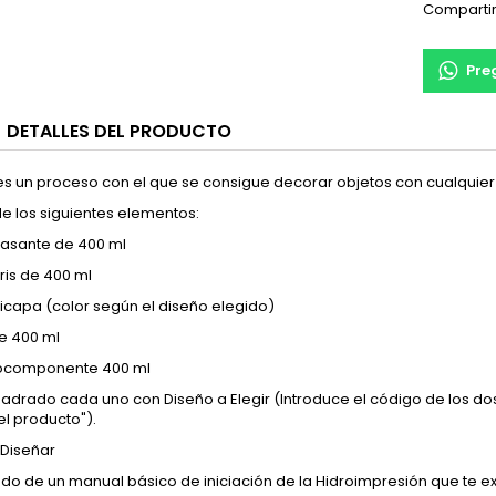
Comparti
Pre
DETALLES DEL PRODUCTO
es un proceso con el que se consigue decorar objetos con cualquie
de los siguientes elementos:
rasante de 400 ml
ris de 400 ml
icapa (color según el diseño elegido)
de 400 ml
nocomponente 400 ml
cuadrado cada uno con Diseño a Elegir (Introduce el código de los d
el producto").
Diseñar
ado de un manual básico de iniciación de la Hidroimpresión que te e