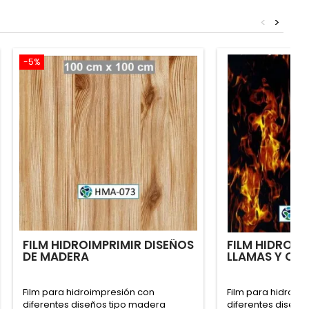
<
>
-5%
FILM HIDROIMPRIMIR DISEÑOS
FILM HIDROIM
DE MADERA
LLAMAS Y CA
Film para hidroimpresión con
Film para hidroim
diferentes diseños tipo madera
diferentes diseños