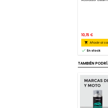
10,15 €
Añadir al car


En stock
TAMBIÉN PODRÍ