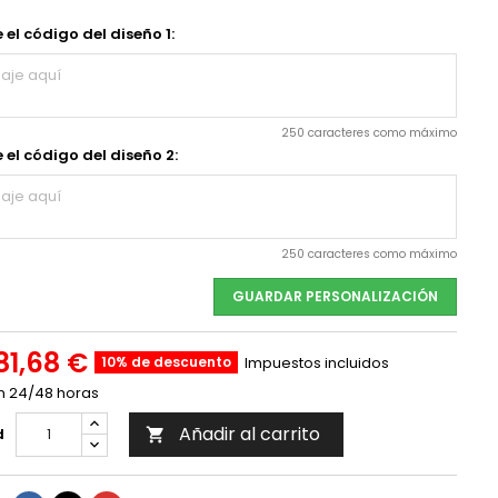
 el código del diseño 1:
250 caracteres como máximo
 el código del diseño 2:
250 caracteres como máximo
GUARDAR PERSONALIZACIÓN
81,68 €
10% de descuento
Impuestos incluidos
n 24/48 horas
Añadir al carrito
d
