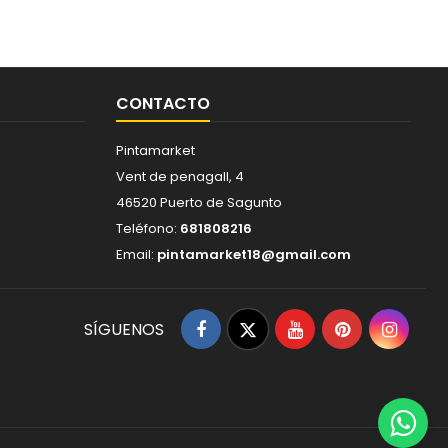
CONTACTO
Pintamarket
Vent de penagall, 4
46520 Puerto de Sagunto
Teléfono:
681808216
Email:
pintamarket18@gmail.com
Facebook
Twitter
YouTube
Pinterest
Insta
SÍGUENOS