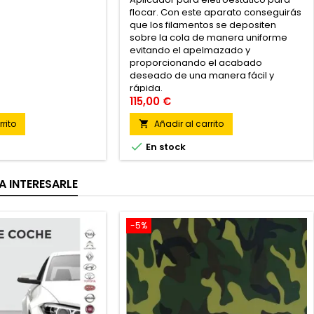
flocar. Con este aparato conseguirás
que los filamentos se depositen
sobre la cola de manera uniforme
evitando el apelmazado y
proporcionando el acabado
deseado de una manera fácil y
rápida.
115,00 €
rito
Añadir al carrito


En stock
A INTERESARLE
-5%