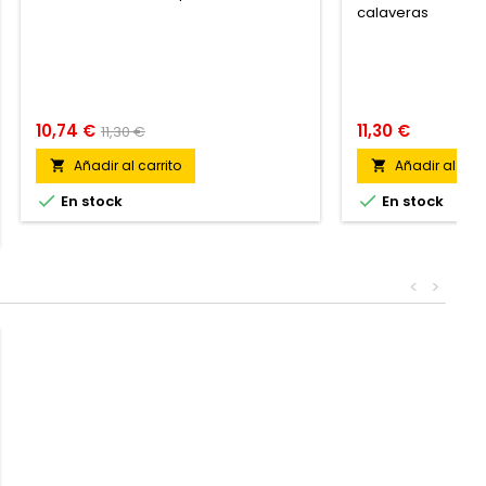
calaveras
10,74 €
11,30 €
11,30 €
Añadir al carrito
Añadir al carr




En stock
En stock
<
>