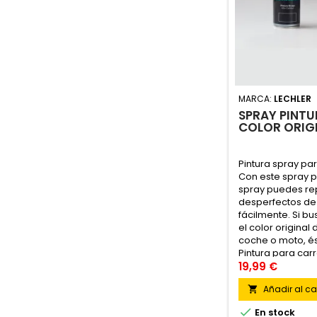
MARCA:
LECHLER
SPRAY PINT
COLOR ORIGI
Pintura spray pa
Con este spray p
spray puedes re
desperfectos de 
fácilmente. Si b
el color original 
coche o moto, ést
Pintura para car
en cualquier tipo
19,99 €
metalizados, perl
Añadir al car

Para cualquier m

En stock