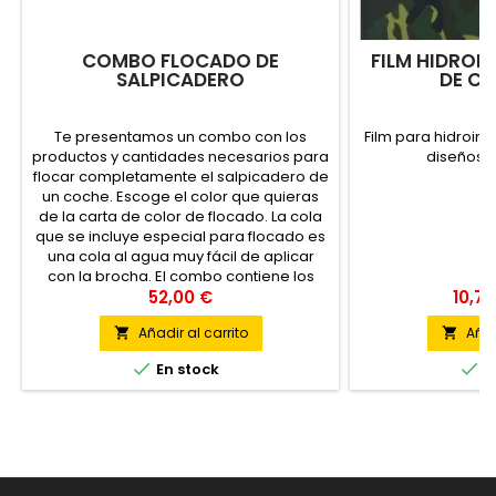
COMBO FLOCADO DE
FILM HIDROI
SALPICADERO
DE C
Te presentamos un combo con los
Film para hidroim
productos y cantidades necesarios para
diseños t
flocar completamente el salpicadero de
un coche. Escoge el color que quieras
de la carta de color de flocado. La cola
que se incluye especial para flocado es
una cola al agua muy fácil de aplicar
con la brocha. El combo contiene los
siguientes productos: 1 x 200 gr de
52,00 €
10,74
filamentos de...
Añadir al carrito
Añad




En stock
E