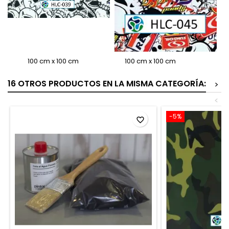
100 cm x 100 cm 100 cm x 100 cm
16 OTROS PRODUCTOS EN LA MISMA CATEGORÍA:
>
<
-5%
favorite_border