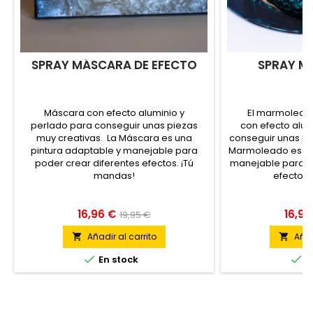
SPRAY MÁSCARA DE EFECTO
SPRAY M
Máscara con efecto aluminio y
El marmolead
perlado para conseguir unas piezas
con efecto alum
muy creativas. La Máscara es una
conseguir unas pi
pintura adaptable y manejable para
Marmoleado es un
poder crear diferentes efectos. ¡Tú
manejable para p
mandas!
efectos.
16,96 €
16,96
19,95 €
Añadir al carrito
Añad




En stock
E