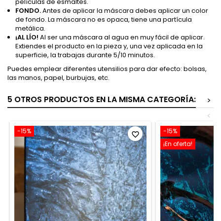
películas de esmaltes.
FONDO.
Antes de aplicar la máscara debes aplicar un color
de fondo. La máscara no es opaca, tiene una partícula
metálica.
¡AL LÍO!
Al ser una máscara al agua en muy fácil de aplicar.
Extiendes el producto en la pieza y, una vez aplicada en la
superficie, la trabajas durante 5/10 minutos.
Puedes emplear diferentes utensilios para dar efecto: bolsas,
las manos, papel, burbujas, etc.
5 OTROS PRODUCTOS EN LA MISMA CATEGORÍA:
>
<
-15%
-15%
favorite_border
¡En oferta!