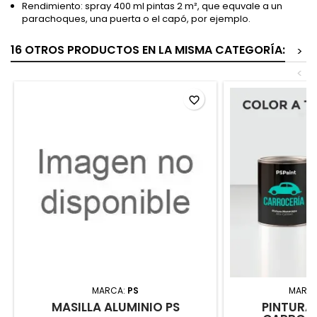
Rendimiento: spray 400 ml pintas 2 m², que equvale a un
parachoques, una puerta o el capó, por ejemplo.
16 OTROS PRODUCTOS EN LA MISMA CATEGORÍA:
>
<
favorite_border
MARCA:
PS
MARC
MASILLA ALUMINIO PS
PINTURA