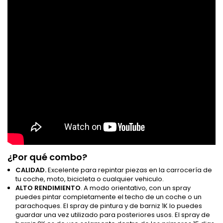
¿Por qué combo?
CALIDAD.
Excelente para repintar piezas en la carrocería de
tu coche, moto, bicicleta o cualquier vehiculo.
ALTO RENDIMIENTO
. A modo orientativo, con un spray
puedes pintar completamente el techo de un coche o un
parachoques. El spray de pintura y de barniz 1K lo puedes
guardar una vez utilizado para posteriores usos. El spray de