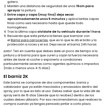
gotero.
Mantén una distancia de seguridad de unos
15cm para
sprayar
la pintura
Entre capa y capa (muy fina)
deja secar
aproximadamente unos 5 minutos
y aplica tantas capas
finas como sea necesario hasta que quede todo
homogéneo.
Tras la última capa
olvídate de tu vehículo durante 1 hora
.
Recuerda que esta pintura la tienes que barnizar con
el
Barniz para carrocerías
, que es lo que le dá el brillo y la
protección a roces y el sol. Deja secar el barniz 24h horas.
¡Listo! Ten en cuenta que debes dale un poco de tiempo a la
pintura y al barniz para que curen y cojan la fuerza necesaria
antes de lavar el coche o exponerlo a condiciones
particularmente severas como agentes químicos o impactos
(más o menos unos 4-5 días).
El barniz 2K
Este barniz se compone de dos componentes: barniz y
catalizador que ya están mezclados y envasados dentro del
spray, por lo que es listo al uso. Debes saber que la vida útil de
spray será de 15 días (desde que lo recibes) dentro de los
cuales debes utilizarlo. Por eso recomendamos que realices la
compra cuando ya tengas pensado pintar a corto plazo.