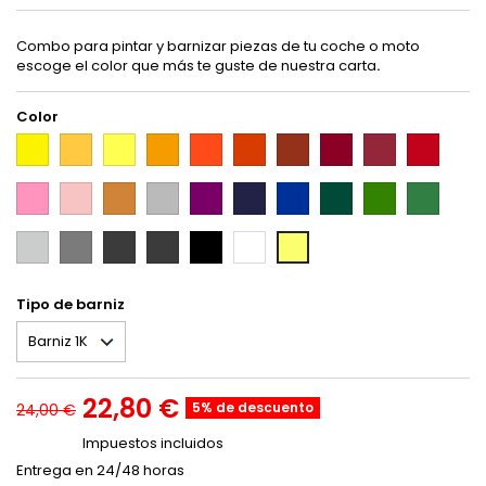
Combo para pintar y barnizar piezas de tu coche o moto
escoge el color que más te guste de nuestra carta
.
Color
Amarillo
Amarillo
Amarillo
Ocre
Naranja
Rojo
Rojizo
Burdeos
Granate
Rojo
-
naranja
intenso
-
rojizo
anaranjado
-
-
-
-
P9010
-
-
P9018
-
-
P9031
P9044
P9046
P9048
Rosa
Rosa
Marrón
Aluminio
Magenta
Azul
Azul
Verde
Verde
Verde
P9015
P9016
P9024
P9025
-
pálido
amarillo
-
púrpura
índigo
eléctrico
-
amarillento
hierba
PR706
-
-
P9094
-
-
-
P9072
-
-
Gris
Gris
Gris
Casi
Negro
Blanco
Amarillo
PR707
P9013
P9655
P9661
P9662
PR700
PR701
claro
-
oscuro
negro
-
-
limón
-
PR703
-
-
P9081
P9000
-
PR702
PR704
PR705
P9007
Tipo de barniz
22,80 €
5% de descuento
24,00 €
Impuestos incluidos
Entrega en 24/48 horas