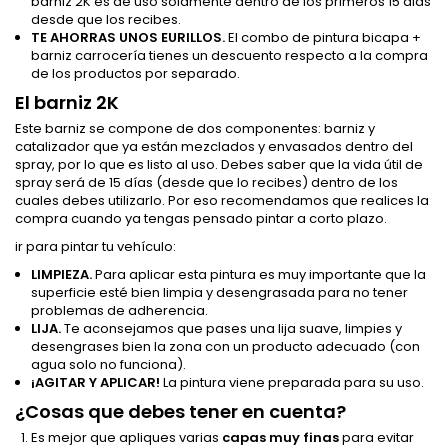
barniz 2K es de uso solamente dentro de los primeros 15 dias
desde que los recibes.
TE AHORRAS UNOS EURILLOS.
El combo de pintura bicapa +
barniz carrocería tienes un descuento respecto a la compra
de los productos por separado.
El barniz 2K
Este barniz se compone de dos componentes: barniz y
catalizador que ya están mezclados y envasados dentro del
spray, por lo que es listo al uso. Debes saber que la vida útil de
spray será de 15 días (desde que lo recibes) dentro de los
cuales debes utilizarlo. Por eso recomendamos que realices la
compra cuando ya tengas pensado pintar a corto plazo.
ir para pintar tu vehículo:
LIMPIEZA.
Para aplicar esta pintura es muy importante que la
superficie esté bien limpia y desengrasada para no tener
problemas de adherencia.
LIJA.
Te aconsejamos que pases una lija suave, limpies y
desengrases bien la zona con un producto adecuado (con
agua solo no funciona).
¡AGITAR Y APLICAR!
La pintura viene preparada para su uso.
¿Cosas que debes tener en cuenta?
Es mejor que apliques varias
capas muy finas
para evitar