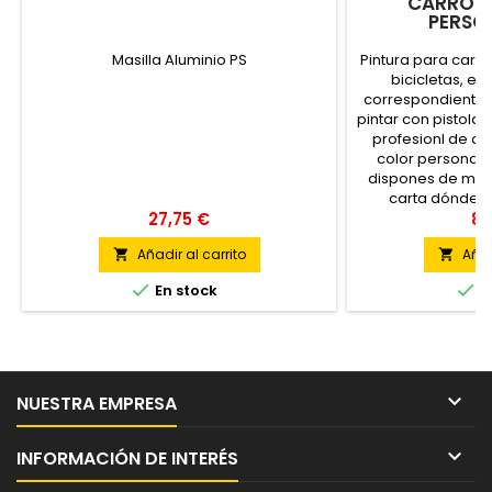
CARROCE
PERSO
Masilla Aluminio PS
Pintura para carr
bicicletas, etc
correspondiente 
pintar con pistola.
profesionl de a
color personali
dispones de más 
carta dónde e
27,75 €
monocapa no nec
84
pintura 
Añadir al carrito
Añad




En stock
E

NUESTRA EMPRESA

INFORMACIÓN DE INTERÉS