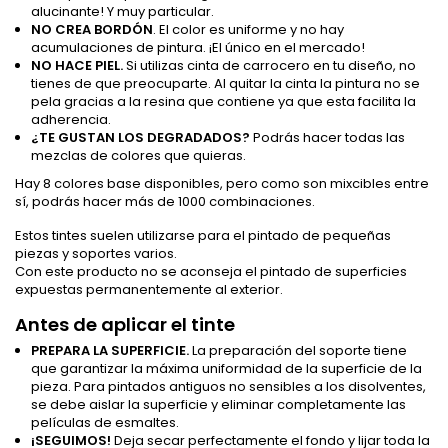
alucinante! Y muy particular.
NO CREA BORDÓN
. El color es uniforme y no hay
acumulaciones de pintura. ¡El único en el mercado!
NO HACE PIEL.
Si utilizas cinta de carrocero en tu diseño, no
tienes de que preocuparte. Al quitar la cinta la pintura no se
pela gracias a la resina que contiene ya que esta facilita la
adherencia.
¿TE GUSTAN LOS DEGRADADOS?
Podrás hacer todas las
mezclas de colores que quieras.
Hay 8 colores base disponibles, pero como son mixcibles entre
sí, podrás hacer más de 1000 combinaciones.
Estos tintes suelen utilizarse para el pintado de pequeñas
piezas y soportes varios.
Con este producto no se aconseja el pintado de superficies
expuestas permanentemente al exterior.
Antes de aplicar el tinte
PREPARA LA SUPERFICIE.
La preparación del soporte tiene
que garantizar la máxima uniformidad de la superficie de la
pieza. Para pintados antiguos no sensibles a los disolventes,
se debe aislar la superficie y eliminar completamente las
películas de esmaltes.
¡SEGUIMOS!
Deja secar perfectamente el fondo y lijar toda la