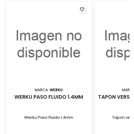
favorite_border
MARCA:
WERKU
MARC
WERKU PASO FLUIDO 1.4MM
TAPÓN VERSÁ
Werku Paso Fluido 1.4mm
Tapon versa