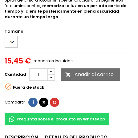
Spray de pintura fotoluminiscente. Gracias a los pigmentos
fotoluminiscentes,
memoriza la luz en un periodo corto de
tiempo y la emite posteriormente en plena oscuridad
durante un tiempo largo
.
Tamaño
15,45 €
Impuestos incluidos
Añadir al carrito
Cantidad


Fuera de stock
Compartir
Tuitear
Pinterest
Compartir
Pregunta sobre el producto en WhatsApp
DESCRIPCIÓN
DETALLES DEL PRODUCTO