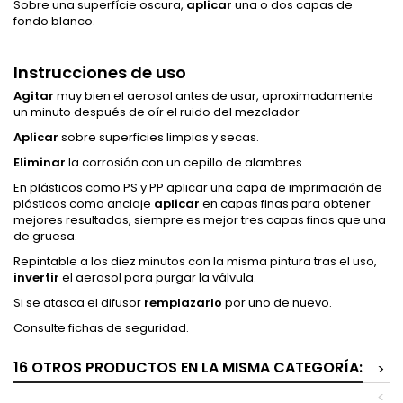
Sobre una superfície oscura,
aplicar
una o dos capas de
fondo blanco.
Instrucciones de uso
Agitar
muy bien el aerosol antes de usar, aproximadamente
un minuto después de oír el ruido del mezclador
Aplicar
sobre superficies limpias y secas.
Eliminar
la corrosión con un cepillo de alambres.
En plásticos como PS y PP aplicar una capa de imprimación de
plásticos como anclaje
aplicar
en capas finas para obtener
mejores resultados, siempre es mejor tres capas finas que una
de gruesa.
Repintable a los diez minutos con la misma pintura tras el uso,
invertir
el aerosol para purgar la válvula.
Si se atasca el difusor
remplazarlo
por uno de nuevo.
Consulte fichas de seguridad.
16 OTROS PRODUCTOS EN LA MISMA CATEGORÍA:
>
<