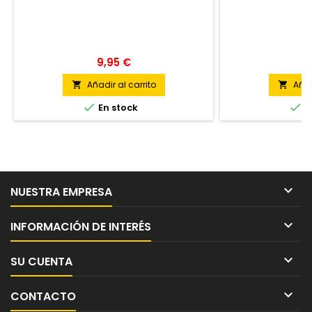
9,95 €
1
Añadir al carrito
Añad




En stock
E

NUESTRA EMPRESA

INFORMACIÓN DE INTERÉS

SU CUENTA

CONTACTO