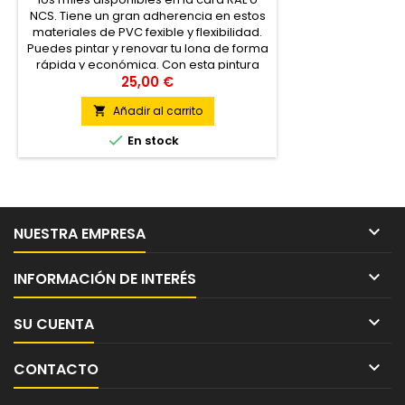
NCS. Tiene un gran adherencia en estos
materiales de PVC fexible y flexibilidad.
Puedes pintar y renovar tu lona de forma
rápida y económica. Con esta pintura
podrás pintar: - Piscinas de lona de PVC
25,00 €
-...
Añadir al carrito


En stock

NUESTRA EMPRESA

INFORMACIÓN DE INTERÉS

SU CUENTA

CONTACTO