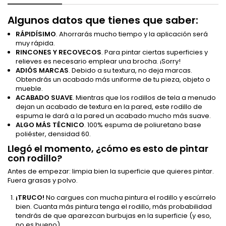
Algunos datos que tienes que saber:
RÁPIDÍSIMO
. Ahorrarás mucho tiempo y la aplicación será
muy rápida.
RINCONES Y RECOVECOS
. Para pintar ciertas superficies y
relieves es necesario emplear una brocha. ¡Sorry!
ADIÓS MARCAS
. Debido a su textura, no deja marcas.
Obtendrás un acabado más uniforme de tu pieza, objeto o
mueble.
ACABADO SUAVE
. Mientras que los rodillos de tela a menudo
dejan un acabado de textura en la pared, este rodillo de
espuma le dará a la pared un acabado mucho más suave.
ALGO MÁS TÉCNICO
. 100% espuma de poliuretano base
poliéster, densidad 60.
Llegó el momento, ¿cómo es esto de pintar
con rodillo?
Antes de empezar: limpia bien la superficie que quieres pintar.
Fuera grasas y polvo.
¡TRUCO!
No cargues con mucha pintura el rodillo y escúrrelo
bien. Cuanta más pintura tenga el rodillo, más probabilidad
tendrás de que aparezcan burbujas en la superficie (y eso,
no es bueno).