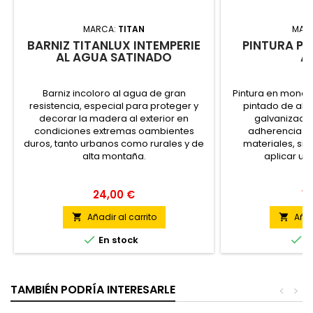
MARCA:
TITAN
MAR
BARNIZ TITANLUX INTEMPERIE
PINTURA PA
AL AGUA SATINADO
A
Barniz incoloro al agua de gran
Pintura en monoc
resistencia, especial para proteger y
pintado de alu
decorar la madera al exterior en
galvanizado 
condiciones extremas oambientes
adherencia di
duros, tanto urbanos como rurales y de
materiales, si
alta montaña.
aplicar un
24,00 €
12
Añadir al carrito
Añad




En stock
E
TAMBIÉN PODRÍA INTERESARLE
<
>