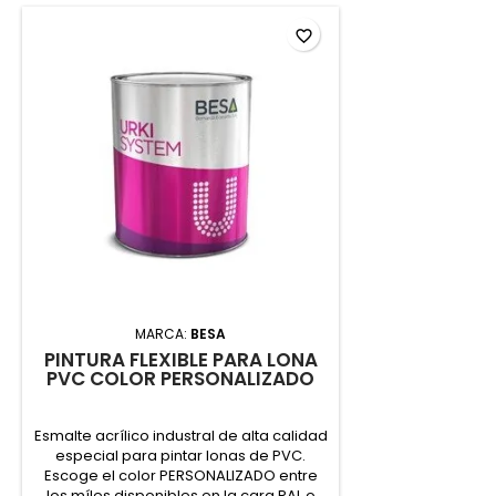
favorite_border
MARCA:
BESA
PINTURA FLEXIBLE PARA LONA
PVC COLOR PERSONALIZADO
Esmalte acrílico industral de alta calidad
especial para pintar lonas de PVC.
Escoge el color PERSONALIZADO entre
los míles disponibles en la cara RAL o