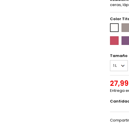
ceras, láp
Color Tit
Gris
Blanco
Bris
sedoso
-
Happy
Mal
TP-
Rose
Bea
222
-
-
TP-
TP-
Tamaño
123
575
27,99
Entrega e
Cantida
Comparti