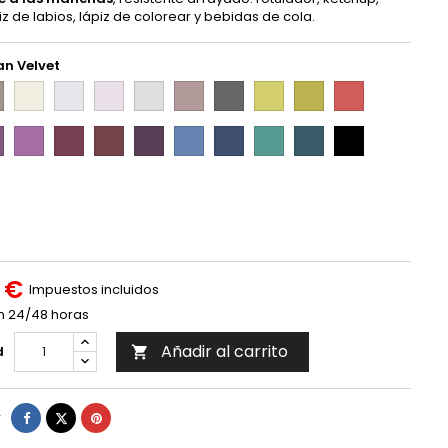
iz de labios, lápiz de colorear y bebidas de cola.
an Velvet
Amarillo
Rosa
Rosa
Gris
Gris
Gris
Lime
Pistacho
Naranja
e
Alba
Freedom
Delicate
Nature
Zen
Balance
Party
Creation
Smile
-
-
-
-
-
-
-
-
-
va
Rosa
Bourdeos
Granate
Morado
Fresh
Ocean
Turquesa
Verde
Personalizado
TP-
TP-
TP-
TP-
TP-
TP-
TP-
TP-
TP-
uty
Delice
Gourmet
Evasion
Harmony
Blue
Blue
Splash
Elegance
409
421
493
398
60
407
703
706
111
-
-
-
-
-
-
-
-
TP-
TP-
TP-
TP-
TP-
TP-
TP-
TP-
459
395
126
576
598
600
790
636
 €
Impuestos incluidos
n 24/48 horas
Añadir al carrito
d

Compartir
Tuitear
Pinterest
r