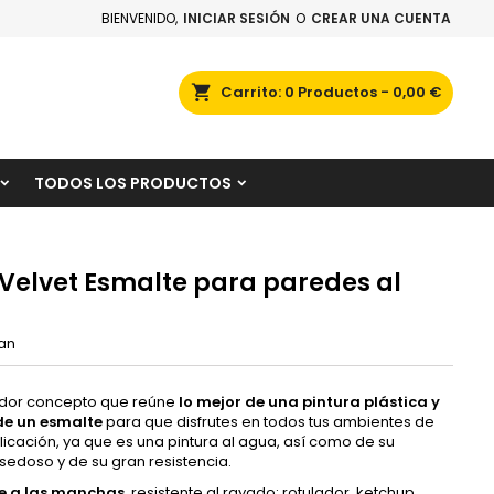
BIENVENIDO,
INICIAR SESIÓN
O
CREAR UNA CUENTA
×
×
×
scar
Carrito
0
Productos -
0,00 €
TODOS LOS PRODUCTOS
n
s
 Velvet Esmalte para paredes al
tan
ador concepto que reúne
lo mejor de una pintura plástica y
de un esmalte
para que disfrutes en todos tus ambientes de
plicación, ya que es una pintura al agua, así como de su
edoso y de su gran resistencia.
te a las manchas
, resistente al rayado: rotulador, ketchup,