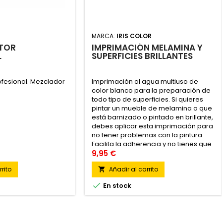
MARCA:
IRIS COLOR
NTOR
IMPRIMACIÓN MELAMINA Y
L
SUPERFICIES BRILLANTES
rofesional. Mezclador
Imprimación al agua multiuso de
color blanco para la preparación de
todo tipo de superficies. Si quieres
pintar un mueble de melamina o que
está barnizado o pintado en brillante,
debes aplicar esta imprimación para
no tener problemas con la pintura.
Facilita la adherencia y no tienes que
lijar previamente.
9,95 €
rito
Añadir al carrito


En stock