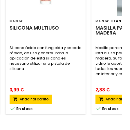
MARCA:
MARCA:
TITAN
SILICONA MULTIUSO
MASILLA PAR
MADERA
Silicona ácida con fungicida y secado
Masilla para made
rápido, de uso general. Para la
lista al uso para a
aplicación de esta silicona es
madera. Su fórmul
necesario utilizar una pistola de
vidrio le aporta fl
silicona
todos los huecos y
en interior y exteri
3,99 €
2,88 €
Añadir al carrito
Añadir al carr




En stock
En stock