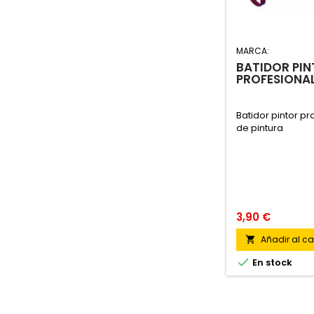
MARCA:
BATIDOR PI
PROFESIONA
Batidor pintor p
de pintura
3,90 €
Añadir al car


En stock