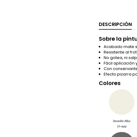
DESCRIPCIÓN
Sobre la pint
Acabado mate 
Resistente al fr
No gotea, ni salp
Fácil aplicación
Con conservant
Efecto pizarra p
Colores