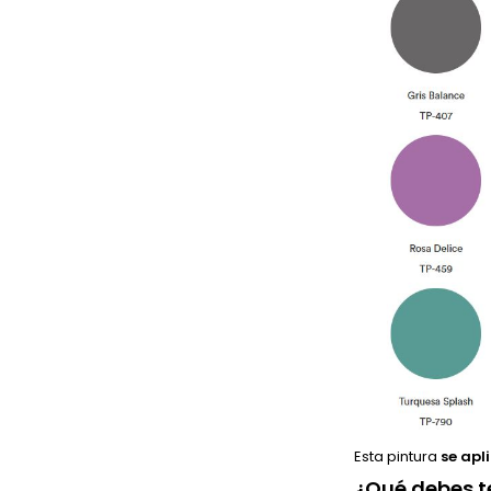
Esta pintura
se apl
¿Qué debes t