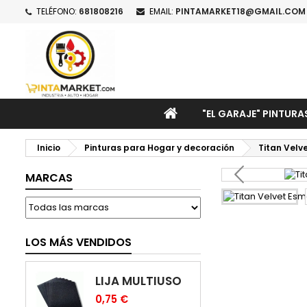
TELÉFONO:
681808216
EMAIL:
PINTAMARKET18@GMAIL.COM
M
C
I
add_circle_outline
De
No
INICIO
"EL GARAJE" PINTURA
Inicio
Pinturas para Hogar y decoración
Titan Velv
MARCAS
LOS MÁS VENDIDOS
LIJA MULTIUSO
0,75 €