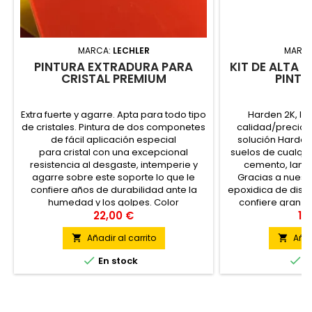
MARCA:
LECHLER
MARC
PINTURA EXTRADURA PARA
KIT DE ALTA 
CRISTAL PREMIUM
PINTA
Extra fuerte y agarre. Apta para todo tipo
Harden 2K, la
de cristales. Pintura de dos componetes
calidad/precio p
de fácil aplicación especial
solución Harden 
para cristal con una excepcional
suelos de cualquie
resistencia al desgaste, intemperie y
cemento, lamin
agarre sobre este soporte lo que le
Gracias a nuestr
confiere años de durabilidad ante la
epoxidica de disp
humedad y los golpes. Color
confiere gran r
personalizado ¡escoje el color que tu
22,00 €
impecable y fac
12
quieras! Pintura apta para...
Añadir al carrito
Añad




En stock
E