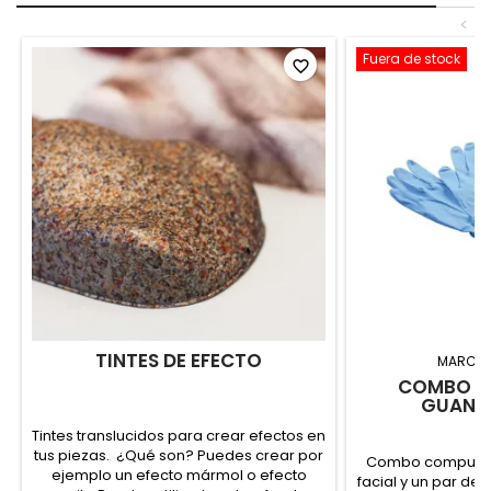
<
Fuera de stock
favorite_border
TINTES DE EFECTO
MARCA
COMBO M
GUANTE
Tintes translucidos para crear efectos en
tus piezas. ¿Qué son? Puedes crear por
Combo compuesto
ejemplo un efecto mármol o efecto
facial y un par de g