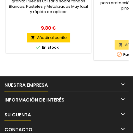
granito Puedes utilizarlo sobre fondos
para protección
Blancos, Pasteles y Metalizados Muy fácil
pinta 
y rápido de aplicar
9,80 €
2
Añadir al carrito

Añad


En stock

Fuer

NUESTRA EMPRESA

INFORMACIÓN DE INTERÉS

SU CUENTA

CONTACTO