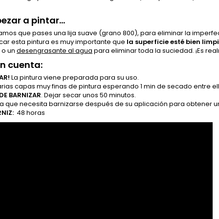
zar a pintar...
mos que pases una lija suave (grano 800), para eliminar la imperfec
icar esta pintura es muy importante que
la superficie esté bien li
o un
desengrasante al agua
para eliminar toda la suciedad. ¡Es re
en cuenta:
AR!
La pintura viene preparada para su uso.
arias capas muy finas de pintura esperando 1 min de secado entre 
DE BARNIZAR
. Dejar secar unos 50 minutos.
ra que necesita barnizarse después de su aplicación para obtener u
NIZ:
48 horas