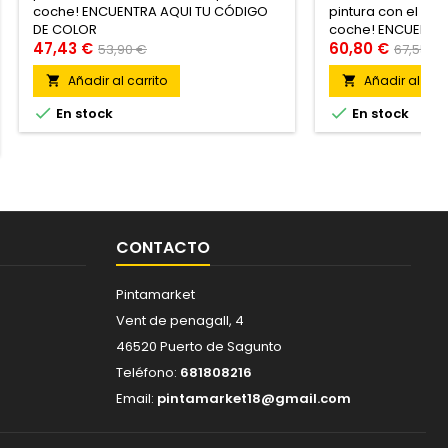
coche! ENCUENTRA AQUI TU CÓDIGO
pintura con el mis
DE COLOR
coche! ENCUENTR
47,43 €
DE COLOR
60,80 €
53,90 €
67,55 €
Añadir al carrito
Añadir al carr




En stock
En stock
CONTACTO
Pintamarket
Vent de penagall, 4
46520 Puerto de Sagunto
Teléfono:
681808216
Email:
pintamarket18@gmail.com