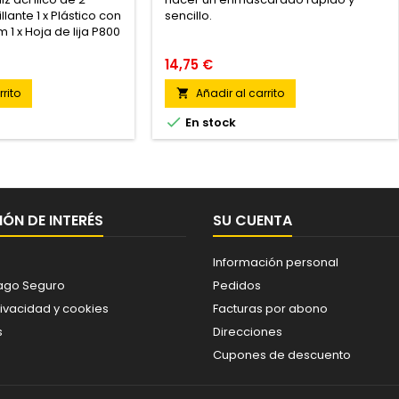
ante 1 x Plástico con
sencillo.
 1 x Hoja de lija P800
14,75 €
rito
Añadir al carrito


En stock
ÓN DE INTERÉS
SU CUENTA
Información personal
ago Seguro
Pedidos
rivacidad y cookies
Facturas por abono
s
Direcciones
Cupones de descuento