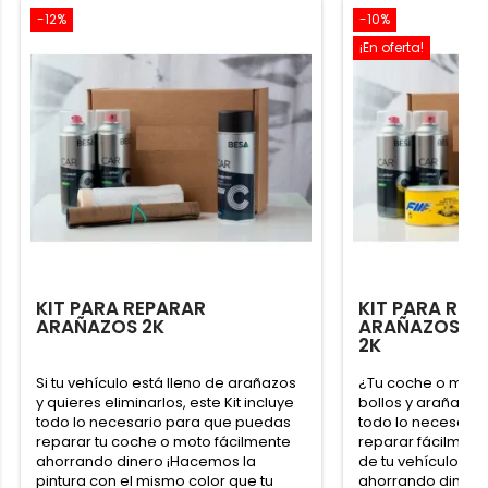
-12%
-10%
¡En oferta!
KIT PARA REPARAR
KIT PARA REP
ARAÑAZOS 2K
ARAÑAZOS Y 
2K
Si tu vehículo está lleno de arañazos
¿Tu coche o moto 
y quieres eliminarlos, este Kit incluye
bollos y arañazos?
todo lo necesario para que puedas
todo lo necesari
reparar tu coche o moto fácilmente
reparar fácilment
ahorrando dinero ¡Hacemos la
de tu vehículo y 
pintura con el mismo color que tu
ahorrando dinero