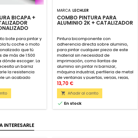
MARCA:
LECHLER
URA BICAPA +
COMBO PINTURA PARA
TALIZADOR
ALUMINIO 2K + CATALIZADOR
ONALIZADO
o bote para pintar y
Pintura bicomponente con
tola tu coche o moto
adherencia directa sobre aluminio,
sonalizado que tú
para pintar cualquier pieza de este
s de más de 1.500
material sin necesidad de
ta dónde escoger. La
imprimación, como llantas de
ecesita un barniz
aluminio sin pintar ni barnizar,
rle la resistencia
máquina industrial, perfileria de metal
ole un acabado
de ventanas y puertas, verjas, rejas,
etc. Contiene filtros ultravioleta para
13,70 €
la protección del soporte contra sol.
rito
Añadir al carrito


En stock
A INTERESARLE