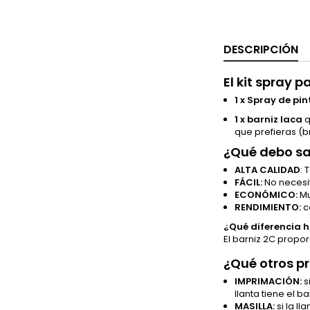
DESCRIPCIÓN
El kit spray 
1 x Spray de pi
1 x barniz laca
q
que prefieras (b
¿Qué debo s
ALTA CALIDAD
: 
FÁCIL:
No necesi
ECONÓMICO:
Mu
RENDIMIENTO:
c
¿Qué diferencia ha
El barniz 2C proporc
¿Qué otros p
IMPRIMACIÓN:
s
llanta tiene el b
MASILLA:
si la l