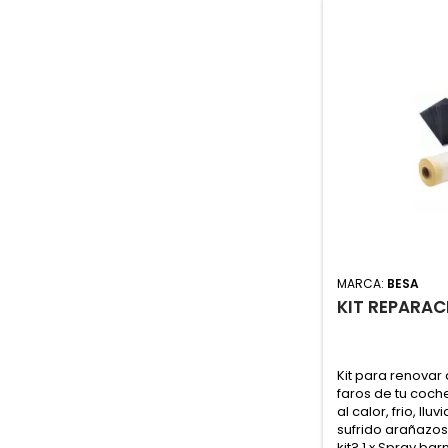
MARCA:
BESA
KIT REPARAC
Kit para renovar 
faros de tu coc
al calor, frio, llu
sufrido arañazos
kit? 1 x Spray bar