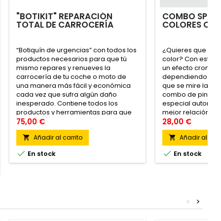
"BOTIKIT" REPARACIÓN
COMBO SPRAY
TOTAL DE CARROCERÍA
COLORES CA
“Botiquín de urgencias” con todos los
¿Quieres que tus 
productos necesarios para que tú
color? Con esta p
mismo repares y renueves la
un efecto cromátic
carrocería de tu coche o moto de
dependiendo del 
una manera más fácil y económica
que se mire la pie
cada vez que sufra algún daño
combo de pintura
inesperado. Contiene todos los
especial automoci
productos y herramientas para que
mejor relación ca
lo realices tú mismo. ENCUENTRA AQUI
75,00 €
pintura de taller 
28,00 €
TU CÓDIGO DE COLOR
durará a la intemp
Añadir al carrito
Añadir al carr


impactos.


En stock
En stock
<
>