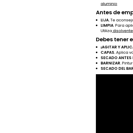
aluminio
Antes de empe
LIJA.
Te aconseja
LIMPIA
. Para apl
Utiliza
disolvente
Debes tener 
¡AGITAR Y APLIC
CAPAS.
Aplica v
SECADO ANTES 
BARNIZAR.
Pintu
SECADO DEL BAR