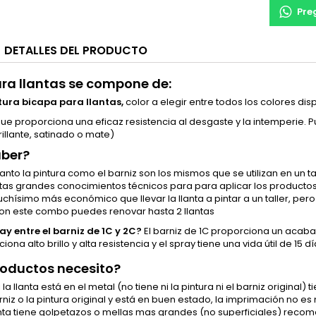
Pre
DETALLES DEL PRODUCTO
para llantas se compone de:
ntura bicapa para llantas,
color a elegir entre todos los colores disp
ue proporciona una eficaz resistencia al desgaste y la intemperie. Pu
rillante, satinado o mate)
aber?
Tanto la pintura como el barniz son los mismos que se utilizan en un ta
tas grandes conocimientos técnicos para para aplicar los producto
chísimo más económico que llevar la llanta a pintar a un taller, per
on este combo puedes renovar hasta 2 llantas
y entre el barniz de 1C y 2C?
El barniz de 1C proporciona un acaba
iona alto brillo y alta resistencia y el spray tiene una vida útil de 15
roductos necesito?
i la llanta está en el metal (no tiene ni la pintura ni el barniz original)
arniz o la pintura original y está en buen estado, la imprimación no es
lanta tiene golpetazos o mellas mas grandes (no superficiales) reco