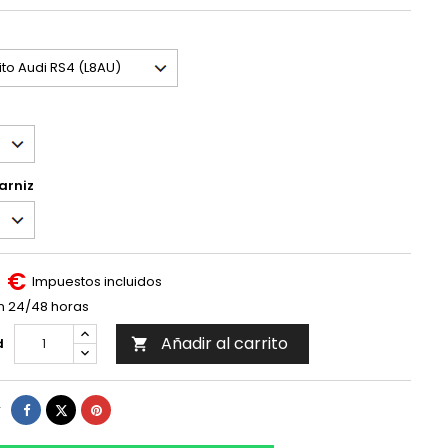
arniz
 €
Impuestos incluidos
n 24/48 horas
Añadir al carrito
d

Compartir
Tuitear
Pinterest
r