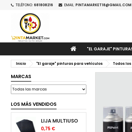
TELÉFONO:
681808216
EMAIL:
PINTAMARKET18@GMAIL.COM
M
C
I
add_circle_outline
De
No
INICIO
"EL GARAJE" PINTURA
Inicio
"El garaje" pinturas para vehículos
Todos los
MARCAS
LOS MÁS VENDIDOS
LIJA MULTIUSO
0,75 €