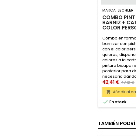
MARCA:
LECHLER
COMBO PINT
BARNIZ + CA
COLOR PERS
Combo en format
barnizar con pis
con el color per
quieras, dispone
colores a la car
pintura bicapa n
posterior para da
necesaria dánd
inigualable.
42,41 €
47,12 €
Añadir al car


En stock
TAMBIÉN PODRÍ