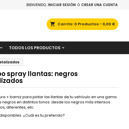
BIENVENIDO,
INICIAR SESIÓN
O
CREAR UNA CUENTA
×
×
×
scar
Carrito
0
Productos -
0,00 €
TODOS LOS PRODUCTOS
n
etalizados
s
 spray llantas: negros
izados
tura + barniz para pintar las llantas de tu vehículo en una gama
s negros en distintos tonos: desde los negros más intensos
s, diferentes, etc.
disponibles. ¿Cuál es tu preferido?