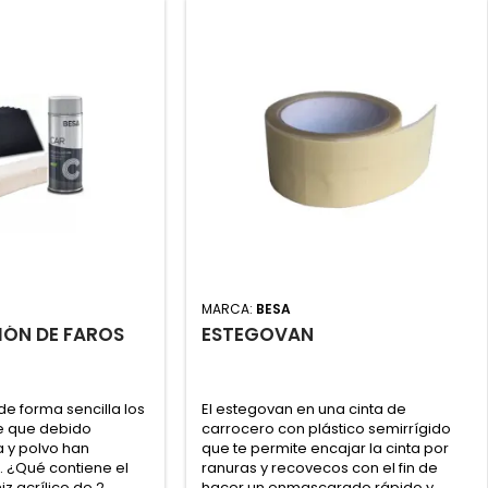
MARCA:
BESA
IÓN DE FAROS
ESTEGOVAN
de forma sencilla los
El estegovan en una cinta de
he que debido
carrocero con plástico semirrígido
via y polvo han
que te permite encajar la cinta por
. ¿Qué contiene el
ranuras y recovecos con el fin de
niz acrílico de 2
hacer un enmascarado rápido y