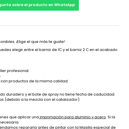
gunta sobre el producto en WhatsApp
onibles. ¡Elige el que más te guste!
edes elegir entre el barniz de 1C y el barniz 2 C en el acabado
ller profesional.
s
o con productos de la misma calidad.
do duradero y el bote de spray no tiene fecha de caducidad.
 días (debido a la mezcla con el catalizador).
 tienes que aplicar una
imprimación para aluminio y acero
. Si la
 necesaria.
mendamos repararla antes de pintar con la
Masilla especial de