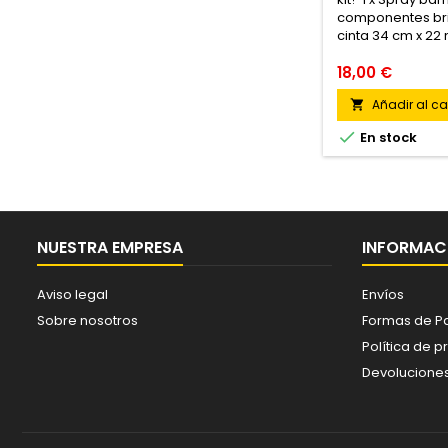
componentes brill
cinta 34 cm x 22 m
18,00 €
Añadir al car


En stock
NUESTRA EMPRESA
INFORMACI
Aviso legal
Envíos
Sobre nosotros
Formas de P
Política de p
Devolucione