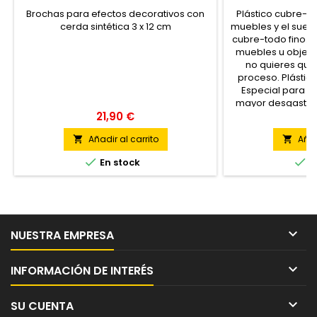
Brochas para efectos decorativos con
Plástico cubre-t
cerda sintética 3 x 12 cm
muebles y el suelo 
cubre-todo fino. 
muebles u objet
no quieres que
proceso. Plástic
Especial para su
mayor desgaste. 
21,90 €
1
Añadir al carrito
Añad




En stock
E

NUESTRA EMPRESA

INFORMACIÓN DE INTERÉS

SU CUENTA