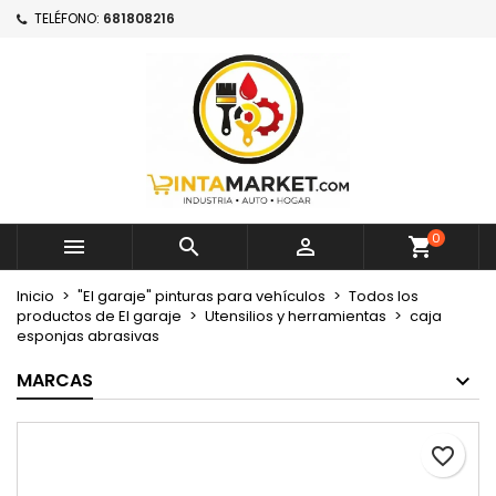
TELÉFONO:
681808216
×
×
×
Mi lista de deseos
Crear lista de deseos
Iniciar sesión
Crear nueva lista
add_circle_outline
Debe iniciar sesión para guardar productos en su
Nombre de la lista de deseos
lista de deseos.
Cancelar
Iniciar sesión
Cancelar
Crear lista de deseos
0



Inicio
"El garaje" pinturas para vehículos
Todos los
productos de El garaje
Utensilios y herramientas
caja
esponjas abrasivas
MARCAS
favorite_border