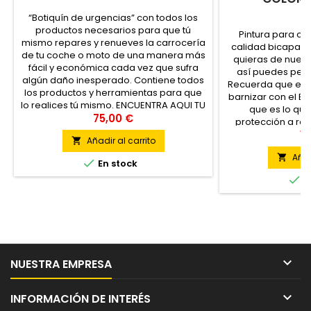
“Botiquín de urgencias” con todos los
productos necesarios para que tú
Pintura para c
mismo repares y renueves la carrocería
calidad bicapa, e
de tu coche o moto de una manera más
quieras de nuest
fácil y económica cada vez que sufra
así puedes perso
algún daño inesperado. Contiene todos
Recuerda que esta
los productos y herramientas para que
barnizar con el Ba
lo realices tú mismo. ENCUENTRA AQUI TU
que es lo que l
CÓDIGO DE COLOR
75,00 €
protección a roce
esta pintura no tie
19
Añadir al carrito

ade
Añad


En stock

E

NUESTRA EMPRESA

INFORMACIÓN DE INTERÉS