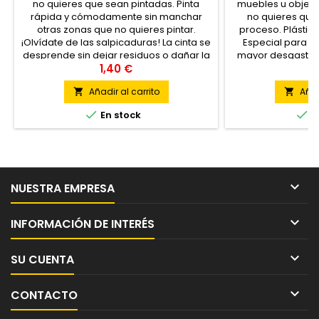
no quieres que sean pintadas. Pinta
muebles u objet
rápida y cómodamente sin manchar
no quieres que
otras zonas que no quieres pintar.
proceso. Plástic
¡Olvídate de las salpicaduras! La cinta se
Especial para su
desprende sin dejar residuos o dañar la
mayor desgaste. 
superficie pintada. Permite un fácil
1,40 €
1
pegado y...
Añadir al carrito
Añad




En stock
E

NUESTRA EMPRESA

INFORMACIÓN DE INTERÉS

SU CUENTA

CONTACTO