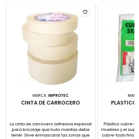
favorite_border
MARCA:
IMPROTEC
MARC
CINTA DE CARROCERO
PLÁSTICO
La cinta de carrocero adhesiva especial
Plástico cubre-t
para bricolaje que todo manitas debe
muebles y el suelo 
tener. Sirve enmascarar las zonas que
cubre-todo fino. 