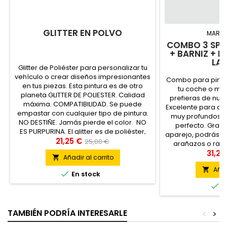
GLITTER EN POLVO
MARC
COMBO 3 SPR
+ BARNIZ + 
LA
Glitter de Poliéster para personalizar tu
vehículo o crear diseños impresionantes
Combo para pintar
en tus piezas. Esta pintura es de otro
tu coche o mot
planeta GLITTER DE POLIESTER. Calidad
prefieras de nues
máxima. COMPATIBILIDAD. Se puede
Excelente para c
empastar con cualquier tipo de pintura.
muy profundos y
NO DESTIÑE. Jamás pierde el color. NO
perfecto. Graci
ES PURPURINA. El glitter es de poliéster,
aparejo, podrás r
mientras que la purpurina es de cartón....
21,25 €
25,00 €
arañazos o raya
dejar de este 
31,21
Añadir al carrito

impecableme
Añad


En stock

E
TAMBIÉN PODRÍA INTERESARLE
<
>