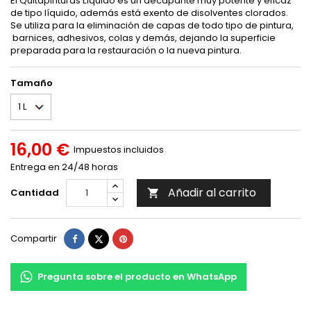
El Quitapinturas Líquido es un decapante muy potente y eficaz
de tipo líquido, además está exento de disolventes clorados.
Se utiliza para la eliminación de capas de todo tipo de pintura,
barnices, adhesivos, colas y demás, dejando la superficie
preparada para la restauración o la nueva pintura.
Tamaño
16,00 €
Impuestos incluidos
Entrega en 24/48 horas
Añadir al carrito
Cantidad

Compartir
Tuitear
Pinterest
Compartir
Pregunta sobre el producto en WhatsApp