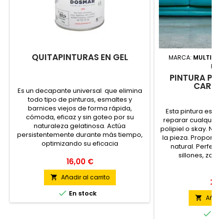
QUITAPINTURAS EN GEL
MARCA:
MULTIMA
MA
PINTURA PA
CART
Es un decapante universal que elimina
todo tipo de pinturas, esmaltes y
barnices viejos de forma rápida,
Esta pintura es p
cómoda, eficaz y sin goteo por su
reparar cualquier
naturaleza gelatinosa. Actúa
polipiel o skay. N
persistentemente durante más tiempo,
la pieza. Propor
optimizando su eficacia
natural. Perfect
sillones, zap
16,00 €
Añadir al carrito

25

En stock
Añad


E