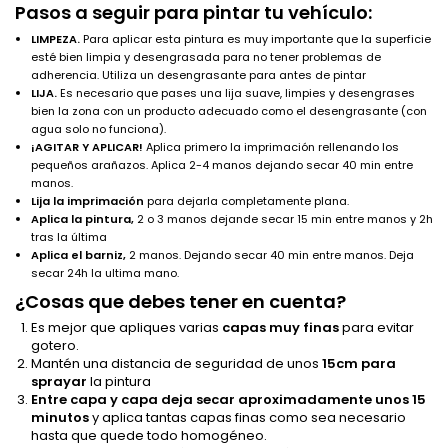
Pasos a seguir para pintar tu vehículo:
LIMPEZA.
Para aplicar esta pintura es muy importante que la superficie
esté bien limpia y desengrasada para no tener problemas de
adherencia. Utiliza un desengrasante para antes de pintar
LIJA.
Es necesario que pases una lija suave, limpies y desengrases
bien la zona con un producto adecuado como el desengrasante (con
agua solo no funciona).
¡AGITAR Y APLICAR!
Aplica primero la imprimación rellenando los
pequeños arañazos. Aplica 2-4 manos dejando secar 40 min entre
manos.
Lija la imprimación
para dejarla completamente plana.
Aplica la pintura,
2 o 3 manos dejande secar 15 min entre manos y 2h
tras la última
Aplica el barniz,
2 manos. Dejando secar 40 min entre manos. Deja
secar 24h la ultima mano.
¿Cosas que debes tener en cuenta?
Es mejor que apliques varias
capas muy finas
para evitar
gotero.
Mantén una distancia de seguridad de unos
15cm para
sprayar
la pintura
Entre capa y capa
deja secar aproximadamente unos 15
minutos
y aplica tantas capas finas como sea necesario
hasta que quede todo homogéneo.