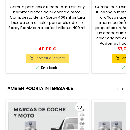
Combo para color tricapa para pintar y
Combo para pintar
barnizar piezas de tu coche o moto.
tu coche o moto 
Compuesto de: 2 x Spray 400 ml pintura
arañazos que re
bicapa con el color personalizado 1 x
imprimación/apa
Spray Barniz carrocerías brillante 400 ml.
pequeños arañazo
un acabadi impe
color original de 
Podemos hacer e
40,00 €
prácticamente
37,05
modelos de 
Añadir al carrito
Añad




En stock
E
TAMBIÉN PODRÍA INTERESARLE
<
>
favorite_border