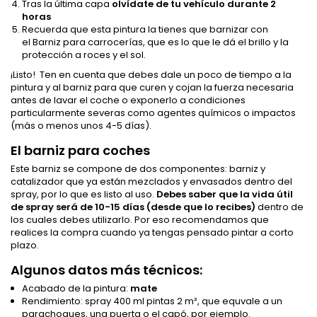
Tras la última capa
olvídate de tu vehículo durante 2
horas
Recuerda que esta pintura la tienes que barnizar con
el Barniz para carrocerías, que es lo que le dá el brillo y la
protección a roces y el sol.
¡Listo! Ten en cuenta que debes dale un poco de tiempo a la
pintura y al barniz para que curen y cojan la fuerza necesaria
antes de lavar el coche o exponerlo a condiciones
particularmente severas como agentes químicos o impactos
(más o menos unos 4-5 días).
El barniz para coches
Este barniz se compone de dos componentes: barniz y
catalizador que ya están mezclados y envasados dentro del
spray, por lo que es listo al uso.
Debes saber que la vida útil
de spray será de 10-15 días (desde que lo recibes)
dentro de
los cuales debes utilizarlo. Por eso recomendamos que
realices la compra cuando ya tengas pensado pintar a corto
plazo.
Algunos datos más técnicos:
Acabado de la pintura:
mate
Rendimiento: spray 400 ml pintas 2 m², que equvale a un
parachoques, una puerta o el capó, por ejemplo.