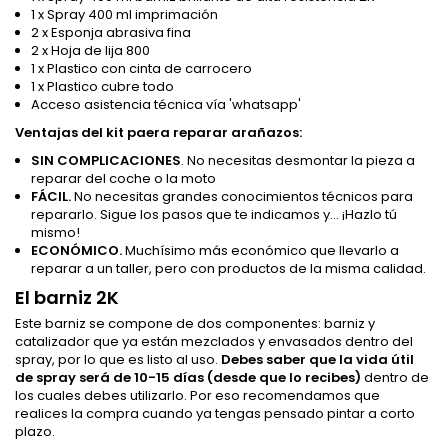
1 x Spray 400 ml imprimación
2 x Esponja abrasiva fina
2 x Hoja de lija 800
1 x Plastico con cinta de carrocero
1 x Plastico cubre todo
Acceso asistencia técnica vía 'whatsapp'
Ventajas del kit paera reparar arañazos:
SIN COMPLICACIONES
. No necesitas desmontar la pieza a
reparar del coche o la moto
FÁCIL.
No necesitas grandes conocimientos técnicos para
repararlo. Sigue los pasos que te indicamos y... ¡Hazlo tú
mismo!
ECONÓMICO.
Muchísimo más económico que llevarlo a
reparar a un taller, pero con productos de la misma calidad.
El barniz 2K
Este barniz se compone de dos componentes: barniz y
catalizador que ya están mezclados y envasados dentro del
spray, por lo que es listo al uso.
Debes saber que la vida útil
de spray será de 10-15 días (desde que lo recibes)
dentro de
los cuales debes utilizarlo. Por eso recomendamos que
realices la compra cuando ya tengas pensado pintar a corto
plazo.