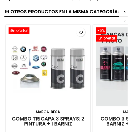
16 OTROS PRODUCTOS EN LA MISMA CATEGORÍA:
>
<
¡En oferta!
-5%
favorite_border
¡En oferta!
MARCA:
BESA
MAR
COMBO TRICAPA 3 SPRAYS: 2
COMBO 3 SP
PINTURA + 1 BARNIZ
BARNIZ +