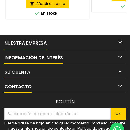
Añadir al carrito


E

En stock

NUESTRA EMPRESA

INFORMACIÓN DE INTERÉS

SU CUENTA

CONTACTO
BOLETÍN
Puede darse de baja en cualquier momento. Para ello, consulte
nuestra información de contacto en Política de privacidad y