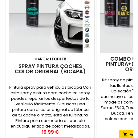
COMBO SP
MARCA:
LECHLER
PINTURA+BA
SPRAY PINTURA COCHES
ORIG
COLOR ORIGINAL (BICAPA)
Kit spray de pintu
las llantas de
Pintura spray para vehículos bicapa Con
Colección "Ma
este spray pintura para coche en spray
queIncluye el color
puedes reparar los desperfectos de tu
modelos como el
vehículo fácilmente. Si buscas una
Ferrari F340, Tesla
pintura con el color original de fábrica
Ducati. Ten
de tu coche o moto, ésta es tu pintura.
colecciones de c
Pintura para carrocería disponible
decúbrel
23
en cualquier tipo de color: metalizados,
perlados y colores lisos. Para cualquier
19,99 €
Añad

marca...