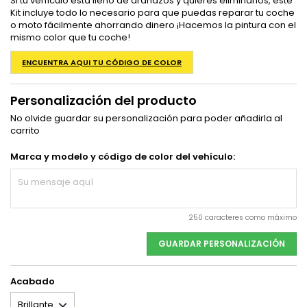
Si tu vehículo está lleno de arañazos y quieres eliminarlos, este
Kit incluye todo lo necesario para que puedas reparar tu coche
o moto fácilmente ahorrando dinero ¡Hacemos la pintura con el
mismo color que tu coche!
ENCUENTRA AQUI TU CÓDIGO DE COLOR
Personalización del producto
No olvide guardar su personalización para poder añadirla al
carrito
Marca y modelo y código de color del vehículo:
250 caracteres como máximo
GUARDAR PERSONALIZACIÓN
Acabado