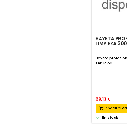
BAYETA PROF
LIMPIEZA 30
Bayeta profesion
servicios
69,13 €
Añadir al car


En stock