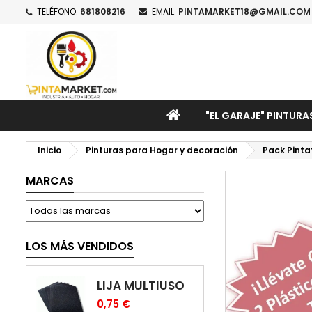
TELÉFONO:
681808216
EMAIL:
PINTAMARKET18@GMAIL.COM
M
C
I
add_circle_outline
De
No
INICIO
"EL GARAJE" PINTURA
Inicio
Pinturas para Hogar y decoración
Pack Pinta
MARCAS
LOS MÁS VENDIDOS
LIJA MULTIUSO
0,75 €