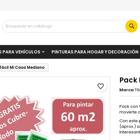
i lista de deseos
rear lista de deseos
niciar sesión
Bu
Crear nueva lista
be iniciar sesión para guardar productos en su lista de deseos.
mbre de la lista de deseos
S PARA VEHÍCULOS
PINTURAS PARA HOGAR Y DECORACIÓN
Cancelar
Iniciar sesió
fácil Mi Casa Mediano
Cancelar
Crear lista de deseo
Pack 
favorite_border
Marca
Ti
Pack con
moverte d
Con este 
(aprox.) 
Interesan