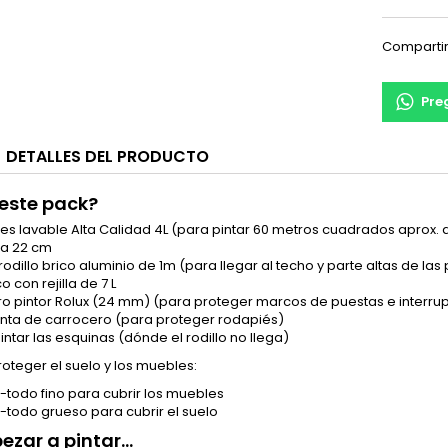
Comparti
Pre
DETALLES DEL PRODUCTO
 este pack?
des lavable Alta Calidad 4L (para pintar 60 metros cuadrados aprox.
ota 22 cm
rodillo brico aluminio de 1m (para llegar al techo y parte altas de la
o con rejilla de 7 L
ero pintor Rolux (24 mm) (para proteger marcos de puestas e interrup
 cinta de carrocero (para proteger rodapiés)
intar las esquinas (dónde el rodillo no llega)
oteger el suelo y los muebles:
e-todo fino para cubrir los muebles
e-todo grueso para cubrir el suelo
zar a pintar...