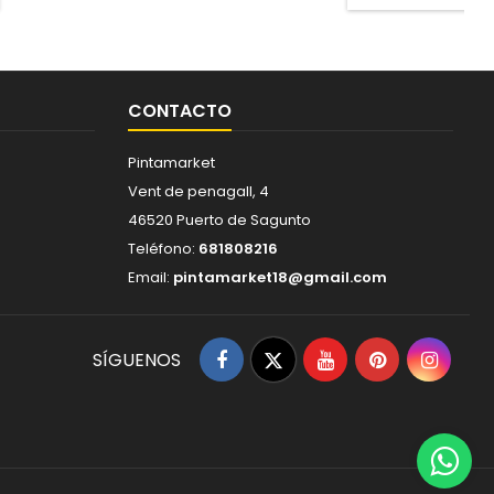
CONTACTO
Pintamarket
Vent de penagall, 4
46520 Puerto de Sagunto
Teléfono:
681808216
Email:
pintamarket18@gmail.com
Facebook
Twitter
YouTube
Pinterest
Insta
SÍGUENOS