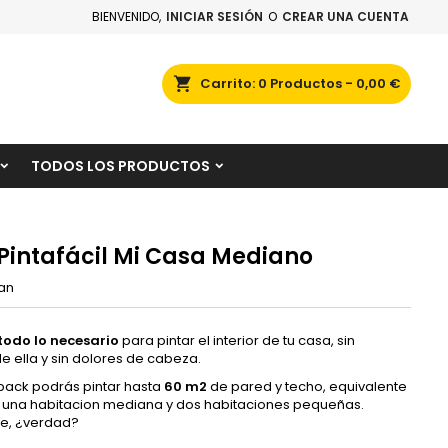
BIENVENIDO,
INICIAR SESIÓN
O
CREAR UNA CUENTA
×
×
×
scar
Carrito
0
Productos -
0,00 €
TODOS LOS PRODUCTOS
n
s
Pintafácil Mi Casa Mediano
tan
todo lo necesario
para pintar el interior de tu casa, sin
e ella y sin dolores de cabeza.
pack podrás pintar hasta
60 m2
de pared y techo, equivalente
a una habitacion mediana y dos habitaciones pequeñas.
te, ¿verdad?