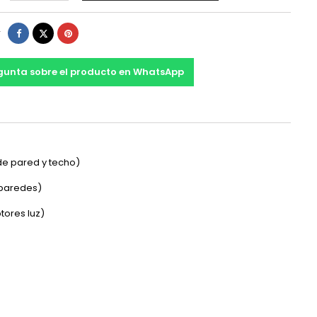
Compartir
Tuitear
Pinterest
r
gunta sobre el producto en WhatsApp
 de pared y techo)
s paredes)
tores luz)