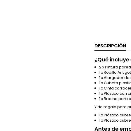
DESCRIPCIÓN
¿Qué incluye
2 x Pintura pare
1 x Rodillo Antig
1 x Alargador de 
1 x Cubeta plastic
1 x Cinta carroc
1 x Plástico con
1 x Brocha para p
Y de regalo para pr
1 x Plástico cubr
1 x Plástico cubr
Antes de empe