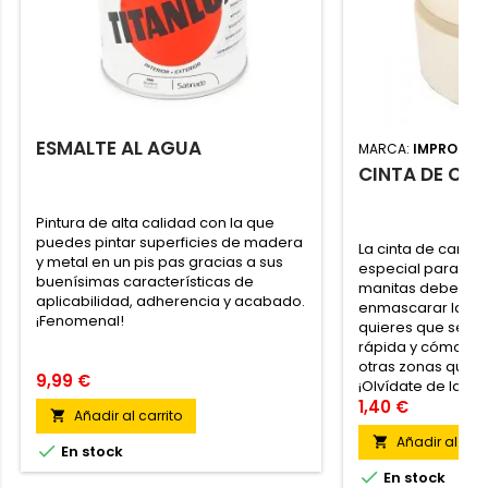
ESMALTE AL AGUA
MARCA:
IMPROTEC
CINTA DE CA
Pintura de alta calidad con la que
puedes pintar superficies de madera
La cinta de carro
y metal en un pis pas gracias a sus
especial para bri
buenísimas características de
manitas debe tene
aplicabilidad, adherencia y acabado.
enmascarar las z
¡Fenomenal!
quieres que sean 
rápida y cómoda
otras zonas que no
9,99 €
¡Olvídate de las s
se desprende sin 
1,40 €
Añadir al carrito

dañar la superfici
Añadir al carr

un fácil pegado y..

En stock

En stock