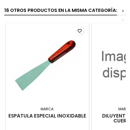
16 OTROS PRODUCTOS EN LA MISMA CATEGORÍA:
>
<
favorite_border
MARCA:
MARC
ESPÁTULA ESPECIAL INOXIDABLE
DILUYENTE
CUERO