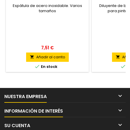
Espátula de acero inoxidable. Varios
Diluyente de ba
tamaños
para pintur
7,51 €
7
Añadir al carrito
Añad




En stock
E

NUESTRA EMPRESA

INFORMACIÓN DE INTERÉS

SU CUENTA