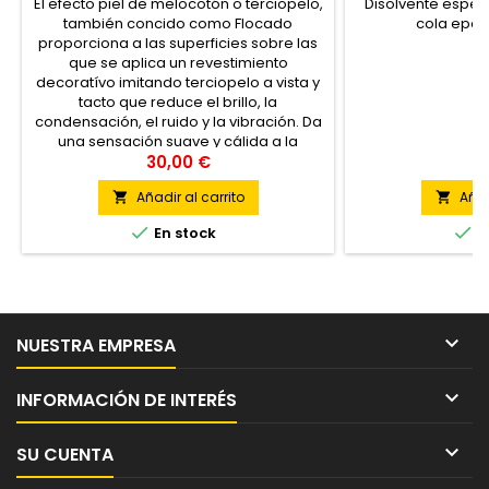
El efecto piel de melocotón o terciopelo,
Disolvente especia
también concido como Flocado
cola epox
proporciona a las superficies sobre las
que se aplica un revestimiento
decoratívo imitando terciopelo a vista y
tacto que reduce el brillo, la
condensación, el ruido y la vibración. Da
una sensación suave y cálida a la
superficie y un magnífico aspecto
30,00 €
2
gracias a su amplia gama de...
Añadir al carrito
Añad




En stock
E

NUESTRA EMPRESA

INFORMACIÓN DE INTERÉS

SU CUENTA