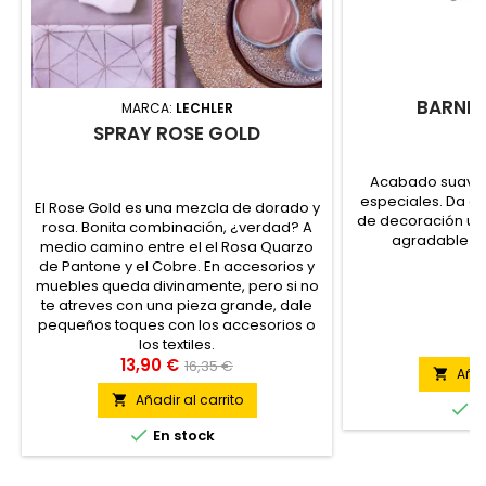
BARNI
MARCA:
LECHLER
SPRAY ROSE GOLD
Acabado suave 
especiales. Da a 
El Rose Gold es una mezcla de dorado y
de decoración un
rosa. Bonita combinación, ¿verdad? A
agradable al t
medio camino entre el el Rosa Quarzo
de Pantone y el Cobre. En accesorios y
muebles queda divinamente, pero si no
te atreves con una pieza grande, dale
pequeños toques con los accesorios o
15
los textiles.
13,90 €
16,35 €
Añad

Añadir al carrito


E

En stock