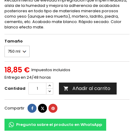
Recubrimiento de elevada impregnación que impermeabiliza,
aísla de la humedad y mejora la adherencia de acabados
posteriores en todo tipo de materiales minerales porosos
como yeso (aunque sea muerto), mortero, ladrillo, piedra,
cemento, etc. Acabado mate blanco. Rápido secado. Color
blanco efecto mate.
Tamaño
18,85 €
Impuestos incluidos
Entrega en 24/48 horas
Añadir al carrito
Cantidad

Compartir
Tuitear
Pinterest
Compartir
Pregunta sobre el producto en WhatsApp