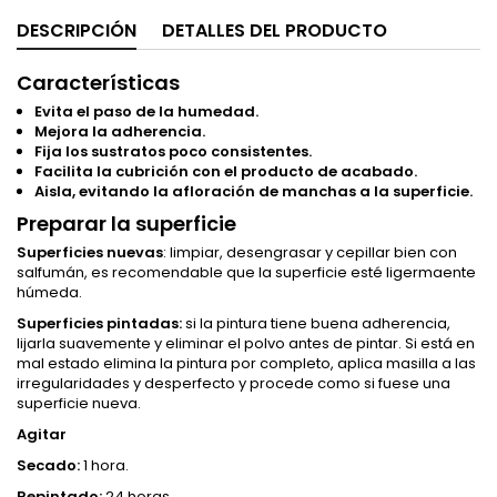
DESCRIPCIÓN
DETALLES DEL PRODUCTO
Características
Evita el paso de la humedad.
Mejora la adherencia.
Fija los sustratos poco consistentes.
Facilita la cubrición con el producto de acabado.
Aisla, evitando la afloración de manchas a la superficie.
Preparar la superficie
Superficies nuevas
: limpiar, desengrasar y cepillar bien con
salfumán, es recomendable que la superficie esté ligermaente
húmeda.
Superficies pintadas:
si la pintura tiene buena adherencia,
lijarla suavemente y eliminar el polvo antes de pintar. Si está en
mal estado elimina la pintura por completo, aplica masilla a las
irregularidades y desperfecto y procede como si fuese una
superficie nueva.
Agitar
Secado:
1 hora.
Repintado:
24 horas.