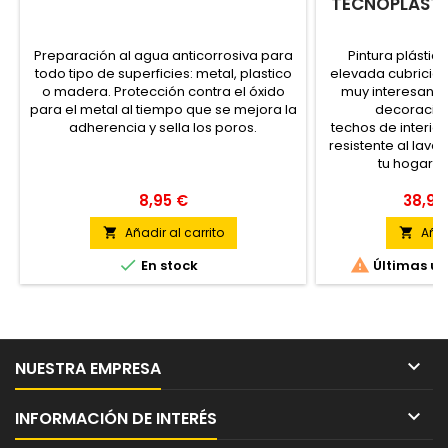
TECNOPLAST 
Preparación al agua anticorrosiva para
Pintura plásti
todo tipo de superficies: metal, plastico
elevada cubrición
o madera. Protección contra el óxido
muy interesante.
para el metal al tiempo que se mejora la
decoració
adherencia y sella los poros.
techos de interi
resistente al lava
tu hogar c
8,95 €
38,97
Añadir al carrito
Añad




En stock
Últimas un

NUESTRA EMPRESA

INFORMACIÓN DE INTERÉS