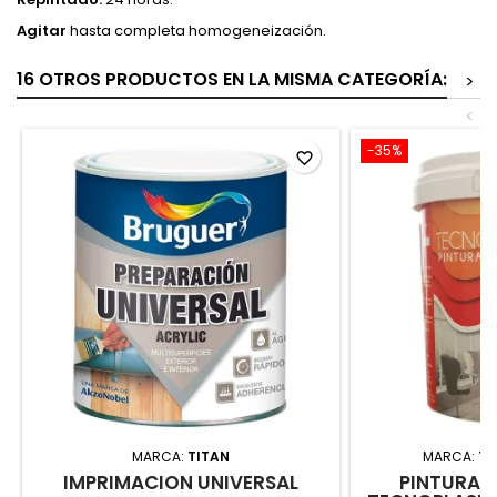
Agitar
hasta completa homogeneización.
16 OTROS PRODUCTOS EN LA MISMA CATEGORÍA:
>
<
-35%
favorite_border
MARCA:
TITAN
MARCA:
TE
IMPRIMACION UNIVERSAL
PINTURA 