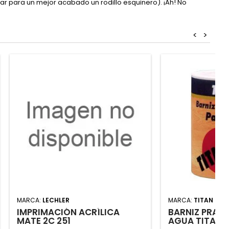
ar para un mejor acabado un rodillo esquinero). ¡Ah! No
<
>
MARCA:
LECHLER
MARCA:
TITAN
IMPRIMACIÓN ACRÍLICA
BARNIZ PRA P
MATE 2C 251
AGUA TITANL