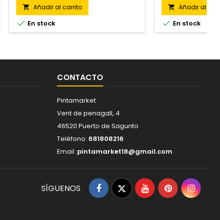
Añadir al carrito
Añadir al carr




En stock
En stock
CONTACTO
Pintamarket
Vent de penagall, 4
46520 Puerto de Sagunto
Teléfono:
681808216
Email:
pintamarket18@gmail.com
Facebook
Twitter
YouTube
Pinterest
Insta
SÍGUENOS