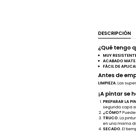
DESCRIPCIÓN
¿Qué tengo q
MUY RESISTENT
ACABADO MATE
FÁCIL DE APLICA
Antes de empe
LIMPIEZA.
Las super
¡A pintar se 
PREPARAR LA PI
segunda capa sin
¿CÓMO?
Puedes
TRUCO.
La pintu
en una misma dir
SECADO.
El tie