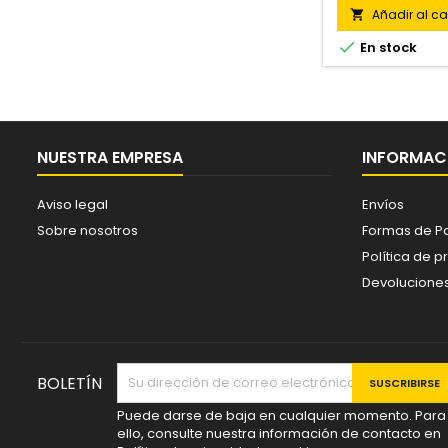
Añadir al car


En stock
NUESTRA EMPRESA
INFORMACI
Aviso legal
Envíos
Sobre nosotros
Formas de P
Política de p
Devolucione
BOLETÍN
Puede darse de baja en cualquier momento. Para
ello, consulte nuestra información de contacto en