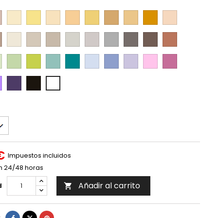
va
Amarillo
Amarillo
Ocre
Ocre
Ocre
Ocre
Amarillo
Naranja
Salmón
suave
suave
medio
intenso
anaranjado
suave
ela
Piedra
Piedra
Piedra
Gris
Gris
Gris
Gris
Chocolate
Rojo
suave
medio
Suave
Medio
intenso
Teja
de
Verde
Verde
Turquesa
Esmeralda
Azul
Azul
Lila
Rosa
Fucsia
ve
clorofila
suave
Vintage
Morado
Negro
Blanco
enso
€
Impuestos incluidos
n 24/48 horas
Añadir al carrito
d

Compartir
Tuitear
Pinterest
r