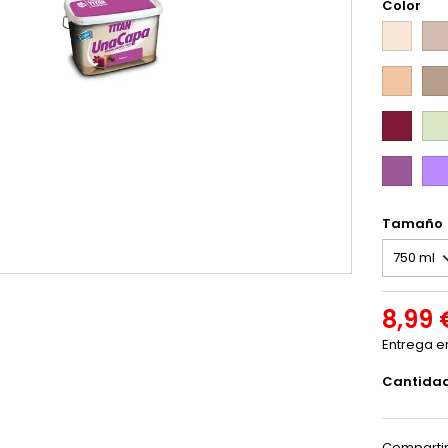
Color
Malva
Mal
suave
Salmón
Can
Rojo
Ver
intenso
sua
Púrpura
Lila
Int
Tamaño
8,99 
Entrega e
Cantida
Comparti