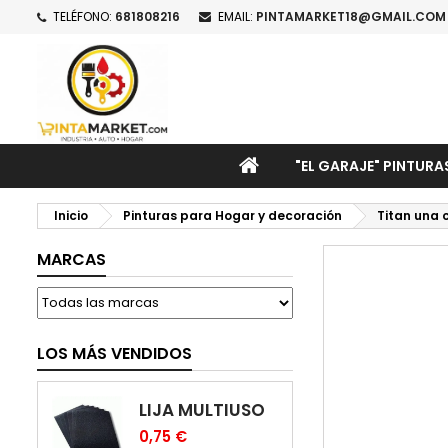
TELÉFONO:
681808216
EMAIL:
PINTAMARKET18@GMAIL.COM
M
C
I
add_circle_outline
De
No
INICIO
"EL GARAJE" PINTURA
Inicio
Pinturas para Hogar y decoración
Titan una
MARCAS
LOS MÁS VENDIDOS
LIJA MULTIUSO
0,75 €