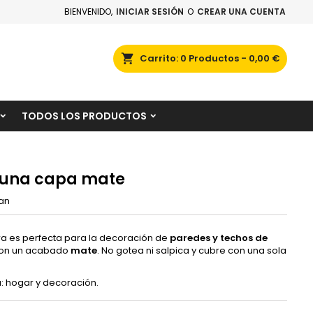
BIENVENIDO,
INICIAR SESIÓN
O
CREAR UNA CUENTA
×
×
×
scar
Carrito
0
Productos -
0,00 €
TODOS LOS PRODUCTOS
n
s
 una capa mate
tan
ura es perfecta para la decoración de
paredes y techos
de
on un acabado
mate
. No gotea ni salpica y cubre con una sola
a: hogar y decoración.