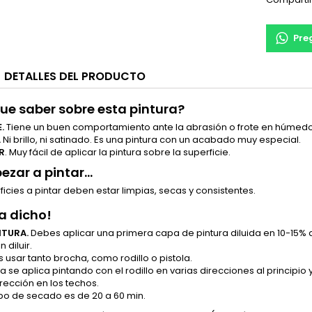
Pre
DETALLES DEL PRODUCTO
ue saber sobre esta pintura?
E.
Tiene un buen comportamiento ante la abrasión o frote en húmedo
.
Ni brillo, ni satinado. Es una pintura con un acabado muy especial.
R
. Muy fácil de aplicar la pintura sobre la superficie.
zar a pintar...
ficies a pintar deben estar limpias, secas y consistentes.
ha dicho!
NTURA.
Debes aplicar una primera capa de pintura diluida en 10-15
 diluir.
 usar tanto brocha, como rodillo o pistola.
ra se aplica pintando con el rodillo en varias direcciones al principi
ección en los techos.
mpo de secado es de 20 a 60 min.