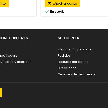
rito
Añadir al carrito


En stock
ÓN DE INTERÉS
SU CUENTA
Información personal
ago Seguro
Pedidos
rivacidad y cookies
Facturas por abono
s
Direcciones
Cupones de descuento