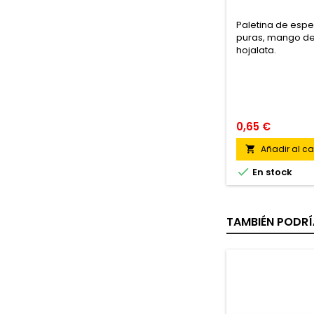
Paletina de esp
puras, mango de
hojalata.
0,65 €
Añadir al car


En stock
TAMBIÉN PODRÍ