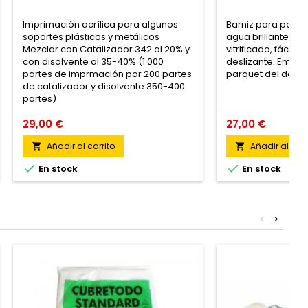
Imprimación acrílica para algunos
Barniz para parqu
soportes plásticos y metálicos
agua brillante sin
Mezclar con Catalizador 342 al 20% y
vitrificado, fácil de
con disolvente al 35-40% (1.000
deslizante. Embel
partes de imprmación por 200 partes
parquet del desga
de catalizador y disolvente 350-400
partes)
29,00 €
27,00 €
Añadir al carrito
Añadir al carr




En stock
En stock
<
>