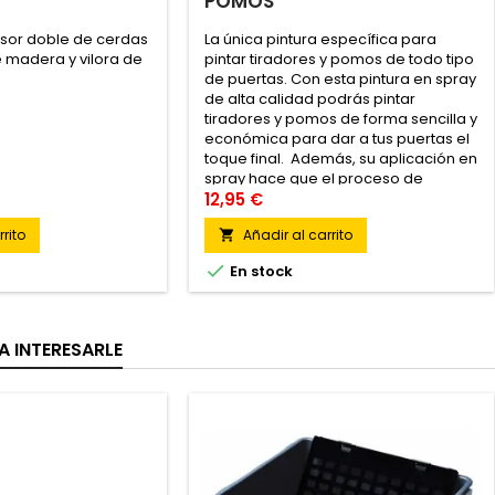
POMOS
esor doble de cerdas
La única pintura específica para
 madera y vilora de
pintar tiradores y pomos de todo tipo
de puertas. Con esta pintura en spray
de alta calidad podrás pintar
tiradores y pomos de forma sencilla y
económica para dar a tus puertas el
toque final. Además, su aplicación en
spray hace que el proceso de
pintarlos sea más fácil y rápido.
12,95 €
rito
Añadir al carrito


En stock
A INTERESARLE