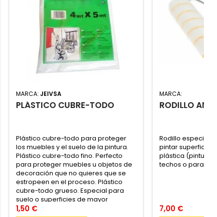
MARCA:
JEIVSA
MARCA:
PLÁSTICO CUBRE-TODO
RODILLO ANT
Plástico cubre-todo para proteger
Rodillo especial
los muebles y el suelo de la pintura.
pintar superficies 
Plástico cubre-todo fino. Perfecto
plástica (pintura
para proteger muebles u objetos de
techos o para fac
decoración que no quieres que se
estropeen en el proceso. Plástico
cubre-todo grueso. Especial para
suelo o superficies de mayor
desgaste. Tamaño Plus: 5 x 4 m.
1,50 €
7,00 €