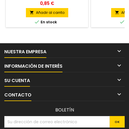
0,85 €
al agua fácil de ap
17
de
Añadir al carrito
Añad




En stock
E

NUESTRA EMPRESA

INFORMACIÓN DE INTERÉS

SU CUENTA

CONTACTO
BOLETÍN