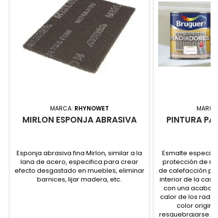
MARCA:
RHYNOWET
MARCA
MIRLON ESPONJA ABRASIVA
PINTURA PA
Esponja abrasiva fina Mirlon, similar a la
Esmalte especial
lana de acero, especifica para crear
protección de r
efecto desgastado en muebles, eliminar
de calefacción por
barnices, lijar madera, etc.
interior de la cas
con una acabado 
calor de los radi
color original
resquebrajarse. S