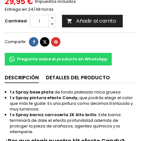
29,95 €
Impuestos incluidos
Entrega en 24/48 horas
Añadir al carrito
Cantidad

Compartir
Tuitear
Pinterest
Compartir
Pregunta sobre el producto en WhatsApp
DESCRIPCIÓN
DETALLES DEL PRODUCTO
1 x Spray base plata
de fondo plateado mica gruesa
1 x Spray pintura efecto Candy,
que podrás elegir el color
que más te guste. Es una pintura como decimos trsnlúcida y
muy luminosa.
1 x Spray barniz carrocería 2K Alto brillo
. Este barniz
terminará de dale el efecto profundidad además de
protcger la pieza de arañazos, agentes químicos y la
intemperie.
¿Por que elegir nuestro kit efecto Candy?