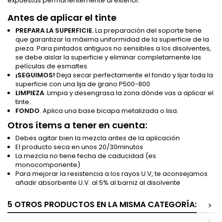
expuestas permanentemente al exterior.
Antes de aplicar el tinte
PREPARA LA SUPERFICIE.
La preparación del soporte tiene
que garantizar la máxima uniformidad de la superficie de la
pieza. Para pintados antiguos no sensibles a los disolventes,
se debe aislar la superficie y eliminar completamente las
películas de esmaltes.
¡SEGUIMOS!
Deja secar perfectamente el fondo y lijar toda la
superficie con una lija de grano P500-800
LIMPIEZA
. Limpia y desengrasa la zona dónde vas a aplicar el
tinte.
FONDO
. Aplica una base bicapa metalizada o lisa.
Otros ítems a tener en cuenta:
Debes agitar bien la mezcla antes de la aplicación
El producto seca en unos 20/30minutos
La mezcla no tiene fecha de caducidad (es
monocomponente)
Para mejorar la resistencia a los rayos U.V, te aconsejamos
añadir absorbente U.V. al 5% al barniz al disolvente
5 OTROS PRODUCTOS EN LA MISMA CATEGORÍA:
>
<