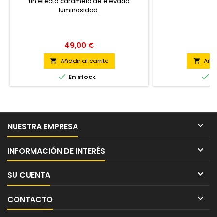
un efecto caramelo de elevada
luminosidad.
49,00 €
1
Añadir al carrito
Añad




En stock
E

NUESTRA EMPRESA

INFORMACIÓN DE INTERÉS

SU CUENTA

CONTACTO