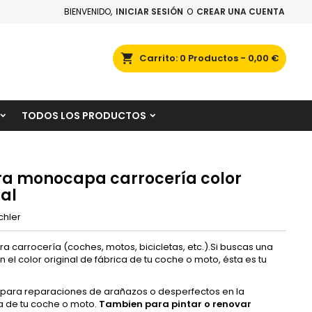
BIENVENIDO,
INICIAR SESIÓN
O
CREAR UNA CUENTA
×
×
×
scar
Carrito
0
Productos -
0,00 €
TODOS LOS PRODUCTOS
n
s
ra monocapa carrocería color
nal
chler
ra carrocería (coches, motos, bicicletas, etc.).Si buscas una
n el color original de fábrica de tu coche o moto, ésta es tu
 para reparaciones de arañazos o desperfectos en la
a de tu coche o moto.
Tambien para pintar o renovar