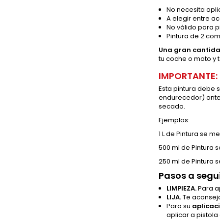
No necesita apli
A elegir entre a
No válido para p
Pintura de 2 com
Una gran cantida
tu coche o moto y 
IMPORTANTE:
Esta pintura debe
endurecedor) antes
secado.
Ejemplos:
1 L de Pintura se 
500 ml de Pintura 
250 ml de Pintura 
Pasos a segui
LIMPIEZA.
Para ap
LIJA.
Te aconseja
Para su
aplicac
aplicar a pisto