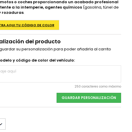
s, motos o coches proporcionando un acabado profesional
tente a la intemperie, agentes químicos
(gasolina, túnel de
y rozaduras
.
TRA AQUI TU CÓDIGO DE COLOR
alización del producto
 guardar su personalización para poder añadirla al carrito
delo y código de color del vehículo:
250 caracteres como máximo
GUARDAR PERSONALIZACIÓN