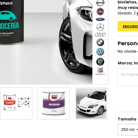
bicileta
muy resis
lavado..)
ENCUEN
Person
No olvide
Marca, mo
Tamaño