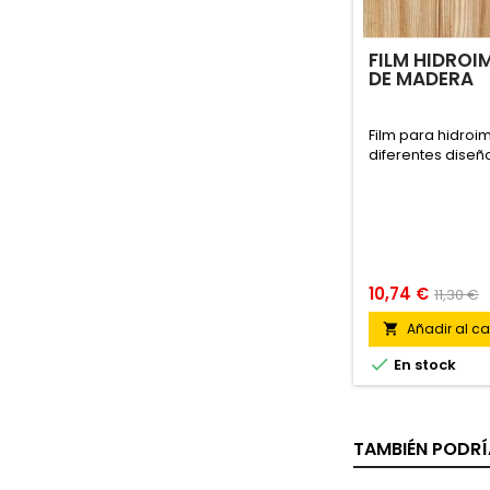
FILM HIDROI
DE MADERA
Film para hidroi
diferentes diseñ
10,74 €
11,30 €
Añadir al car


En stock
TAMBIÉN PODRÍ