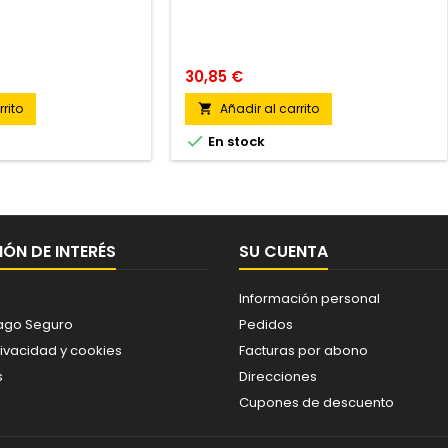
30,85 €
rito
Añadir al carrito


En stock
ÓN DE INTERÉS
SU CUENTA
Información personal
ago Seguro
Pedidos
rivacidad y cookies
Facturas por abono
s
Direcciones
Cupones de descuento