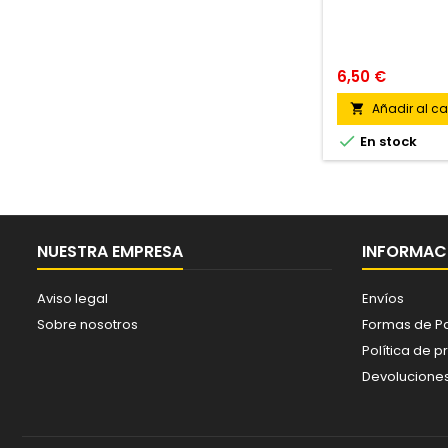
6,50 €
Añadir al car


En stock
NUESTRA EMPRESA
INFORMACI
Aviso legal
Envíos
Sobre nosotros
Formas de P
Política de p
Devolucione