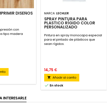
MPRIMIR DISEÑOS
MARCA:
LECHLER
SPRAY PINTURA PARA
PLASTICO RÍGIDO COLOR
PERSONALIZADO
mpresión con
os tipo madera
Pintura en spray monocapa especial
para el pintado de plásticos que
sean rígidos.
14,75 €
rito
Añadir al carrito


En stock
A INTERESARLE