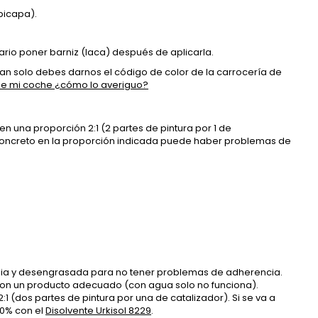
bicapa).
rio poner barniz (laca) después de aplicarla.
 tan solo debes darnos el código de color de la carrocería de
 de mi coche ¿cómo lo averiguo?
en una proporción 2:1 (2 partes de pintura por 1 de
 concreto en la proporción indicada puede haber problemas de
impia y desengrasada para no tener problemas de adherencia.
con un producto adecuado (con agua solo no funciona).
 (dos partes de pintura por una de catalizador). Si se va a
30% con el
Disolvente Urkisol 8229
.