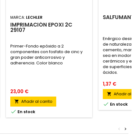
SALFUMANT A
MARCA:
LECHLER
IMPRIMACIÓN EPOXI 2C
29107
Enérgico desincru
de naturaleza mine
Primer-Fondo epóxido a 2
cemento, manchas
componentes con fosfato de cinc y
sea en inodoros, 
gran poder anticorrosivo y
cerámicos y en to
adherencia. Color blanco
de superficies res
ácidos.
1,37 €
23,00 €
Añadir al carr

Añadir al carrito


En stock

En stock
<
>