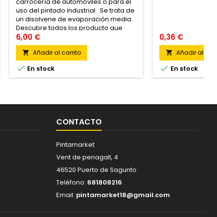
carrocería de automóviles o para el
uso del pintado industrial. Se trata de
un disolvene de evaporación media.
Descubre todos los producto que
tenemos para el pintado del
6,00 €
0,36 €
automóvil del automovil haciendo clic
Añadir al carrito
Añadir al carr


aquí.


En stock
En stock
CONTACTO
Pintamarket
Vent de penagall, 4
46520 Puerto de Sagunto
Teléfono:
681808216
Email:
pintamarket18@gmail.com