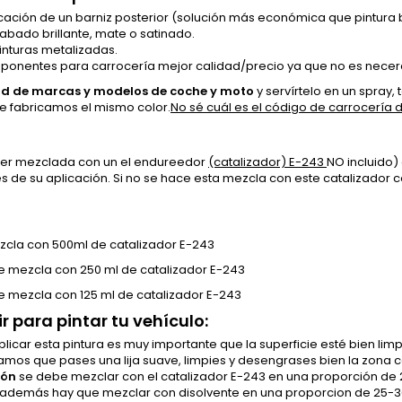
cación de un barniz posterior (solución más económica que pintura 
cabado brillante, mate o satinado.
inturas metalizadas.
ponentes para carrocería mejor calidad/precio ya que no es necera
d de marcas y modelos de coche y moto
y servírtelo en un spray,
te fabricamos el mismo color.
No sé cuál es el código de carrocería
 ser mezclada con un el endureedor
(catalizador) E-243
NO incluido) 
 de su aplicación. Si no se hace esta mezcla con este catalizador
mezcla con 500ml de catalizador E-243
se mezcla con 250 ml de catalizador E-243
se mezcla con 125 ml de catalizador E-243
r para pintar tu vehículo:
licar esta pintura es muy importante que la superficie esté bien l
mos que pases una lija suave, limpies y desengrases bien la zona 
ión
se debe mezclar con el catalizador E-243 en una proporción de 2:1
la además hay que mezclar con disolvente en una proporcion de 25-