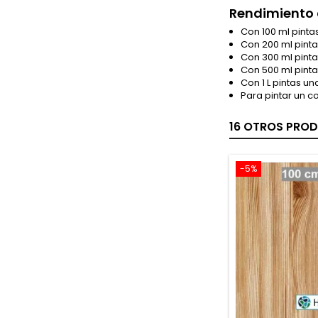
Rendimiento 
Con 100 ml pint
Con 200 ml pint
Con 300 ml pint
Con 500 ml pint
Con 1 L pintas u
Para pintar un c
16 OTROS PROD
-5%