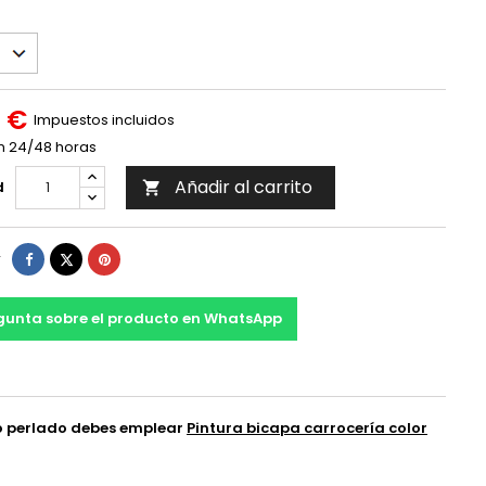
 €
Impuestos incluidos
n 24/48 horas
Añadir al carrito
d

Compartir
Tuitear
Pinterest
r
gunta sobre el producto en WhatsApp
 o perlado
debes emplear
Pintura bicapa carrocería color