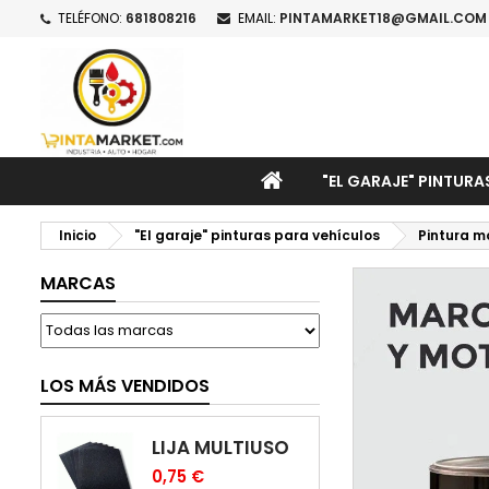
TELÉFONO:
681808216
EMAIL:
PINTAMARKET18@GMAIL.COM
M
C
I
add_circle_outline
De
No
INICIO
"EL GARAJE" PINTURA
Inicio
"El garaje" pinturas para vehículos
Pintura m
MARCAS
LOS MÁS VENDIDOS
LIJA MULTIUSO
0,75 €