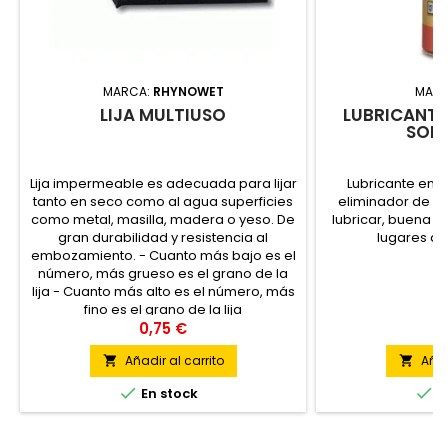
MARCA:
RHYNOWET
MAR
LIJA MULTIUSO
LUBRICANTE
SOL
Lija impermeable es adecuada para lijar
Lubricante en s
tanto en seco como al agua superficies
eliminador de óx
como metal, masilla, madera o yeso. De
lubricar, buena p
gran durabilidad y resistencia al
lugares de 
embozamiento. - Cuanto más bajo es el
número, más grueso es el grano de la
lija - Cuanto más alto es el número, más
fino es el grano de la lija
0,75 €
6
Añadir al carrito
Añad




En stock
E