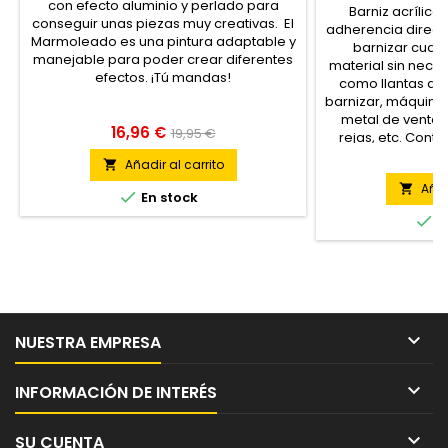
con efecto aluminio y perlado para
Barniz acrílic
conseguir unas piezas muy creativas. El
adherencia direct
Marmoleado es una pintura adaptable y
barnizar cualq
manejable para poder crear diferentes
material sin nece
efectos. ¡Tú mandas!
como llantas de a
barnizar, máquina i
metal de ventana
16,96 €
19,95 €
rejas, etc. Contie
para la protecci
13
Añadir al carrito

Añad


En stock

E

NUESTRA EMPRESA

INFORMACIÓN DE INTERÉS

SU CUENTA